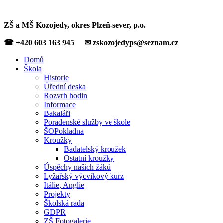
ZŠ a MŠ Kozojedy, okres Plzeň-sever, p.o.
☎ +420 603 163 945 ✉ zskozojedyps@seznam.cz
Domů
Škola
Historie
Úřední deska
Rozvrh hodin
Informace
Bakaláři
Poradenské služby ve škole
ŠOPokladna
Kroužky
Badatelský kroužek
Ostatní kroužky
Úspěchy našich žáků
Lyžařský výcvikový kurz
Itálie, Anglie
Projekty
Školská rada
GDPR
ZŠ Fotogalerie