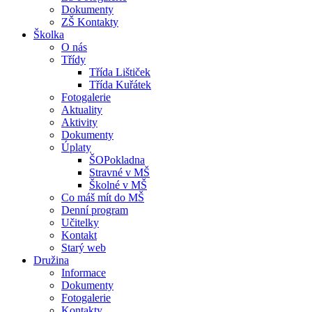
Dokumenty
ZŠ Kontakty
Školka
O nás
Třídy
Třída Lištiček
Třída Kuřátek
Fotogalerie
Aktuality
Aktivity
Dokumenty
Úplaty
ŠOPokladna
Stravné v MŠ
Školné v MŠ
Co máš mít do MŠ
Denní program
Učitelky
Kontakt
Starý web
Družina
Informace
Dokumenty
Fotogalerie
Kontakty