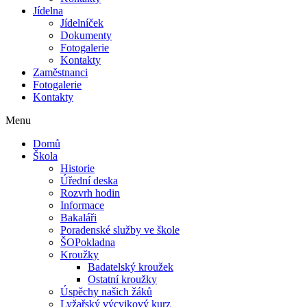
Jídelna
Jídelníček
Dokumenty
Fotogalerie
Kontakty
Zaměstnanci
Fotogalerie
Kontakty
Menu
Domů
Škola
Historie
Úřední deska
Rozvrh hodin
Informace
Bakaláři
Poradenské služby ve škole
ŠOPokladna
Kroužky
Badatelský kroužek
Ostatní kroužky
Úspěchy našich žáků
Lyžařský výcvikový kurz