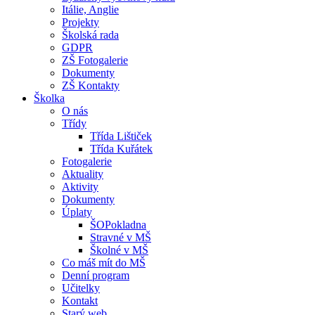
Itálie, Anglie
Projekty
Školská rada
GDPR
ZŠ Fotogalerie
Dokumenty
ZŠ Kontakty
Školka
O nás
Třídy
Třída Lištiček
Třída Kuřátek
Fotogalerie
Aktuality
Aktivity
Dokumenty
Úplaty
ŠOPokladna
Stravné v MŠ
Školné v MŠ
Co máš mít do MŠ
Denní program
Učitelky
Kontakt
Starý web