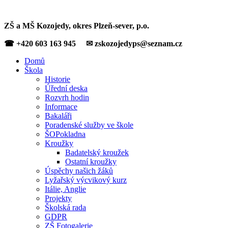
ZŠ a MŠ Kozojedy, okres Plzeň-sever, p.o.
☎ +420 603 163 945 ✉ zskozojedyps@seznam.cz
Domů
Škola
Historie
Úřední deska
Rozvrh hodin
Informace
Bakaláři
Poradenské služby ve škole
ŠOPokladna
Kroužky
Badatelský kroužek
Ostatní kroužky
Úspěchy našich žáků
Lyžařský výcvikový kurz
Itálie, Anglie
Projekty
Školská rada
GDPR
ZŠ Fotogalerie