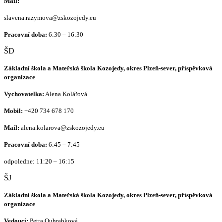
Mail:
slavena.razymova@zskozojedy.eu
Pracovní doba:
6:30 – 16:30
ŠD
Základní škola a Mateřská škola Kozojedy, okres Plzeň-sever, příspěvková
organizace
Vychovatelka:
Alena Kolářová
Mobil:
+420
734 678 170
Mail:
alena.kolarova@zskozojedy.eu
Pracovní doba:
6:45 – 7:45
odpoledne: 11:20 – 16:15
ŠJ
Základní škola a Mateřská škola Kozojedy, okres Plzeň-sever, příspěvková
organizace
Vedoucí:
Petra Ouhrabková