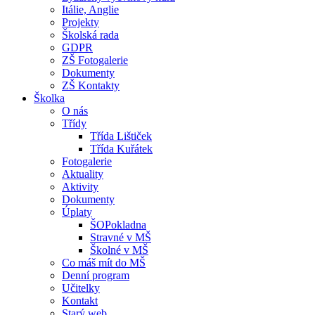
Itálie, Anglie
Projekty
Školská rada
GDPR
ZŠ Fotogalerie
Dokumenty
ZŠ Kontakty
Školka
O nás
Třídy
Třída Lištiček
Třída Kuřátek
Fotogalerie
Aktuality
Aktivity
Dokumenty
Úplaty
ŠOPokladna
Stravné v MŠ
Školné v MŠ
Co máš mít do MŠ
Denní program
Učitelky
Kontakt
Starý web