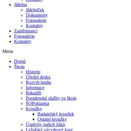
Jídelna
Jídelníček
Dokumenty
Fotogalerie
Kontakty
Zaměstnanci
Fotogalerie
Kontakty
Menu
Domů
Škola
Historie
Úřední deska
Rozvrh hodin
Informace
Bakaláři
Poradenské služby ve škole
ŠOPokladna
Kroužky
Badatelský kroužek
Ostatní kroužky
Úspěchy našich žáků
Lyžařský výcvikový kurz