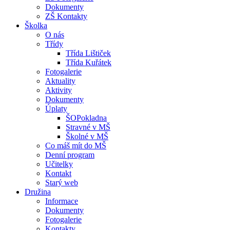
Dokumenty
ZŠ Kontakty
Školka
O nás
Třídy
Třída Lištiček
Třída Kuřátek
Fotogalerie
Aktuality
Aktivity
Dokumenty
Úplaty
ŠOPokladna
Stravné v MŠ
Školné v MŠ
Co máš mít do MŠ
Denní program
Učitelky
Kontakt
Starý web
Družina
Informace
Dokumenty
Fotogalerie
Kontakty