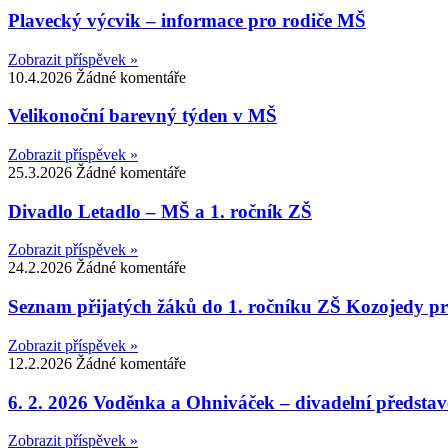
Plavecký výcvik – informace pro rodiče MŠ
Zobrazit příspěvek »
10.4.2026
Žádné komentáře
Velikonoční barevný týden v MŠ
Zobrazit příspěvek »
25.3.2026
Žádné komentáře
Divadlo Letadlo – MŠ a 1. ročník ZŠ
Zobrazit příspěvek »
24.2.2026
Žádné komentáře
Seznam přijatých žáků do 1. ročníku ZŠ Kozojedy pr
Zobrazit příspěvek »
12.2.2026
Žádné komentáře
6. 2. 2026 Voděnka a Ohniváček – divadelní představe
Zobrazit příspěvek »