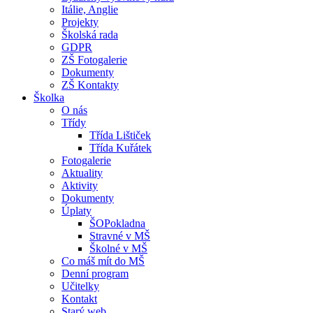
Itálie, Anglie
Projekty
Školská rada
GDPR
ZŠ Fotogalerie
Dokumenty
ZŠ Kontakty
Školka
O nás
Třídy
Třída Lištiček
Třída Kuřátek
Fotogalerie
Aktuality
Aktivity
Dokumenty
Úplaty
ŠOPokladna
Stravné v MŠ
Školné v MŠ
Co máš mít do MŠ
Denní program
Učitelky
Kontakt
Starý web