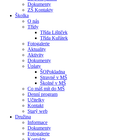
Dokumenty
ZŠ Kontakty
Školka
O nás
Třídy
Třída Lištiček
Třída Kuřátek
Fotogalerie
Aktuality
Aktivity
Dokumenty
Úplaty
ŠOPokladna
Stravné v MŠ
Školné v MŠ
Co máš mít do MŠ
Denní program
Učitelky
Kontakt
Starý web
Družina
Informace
Dokumenty
Fotogalerie
Kontakty