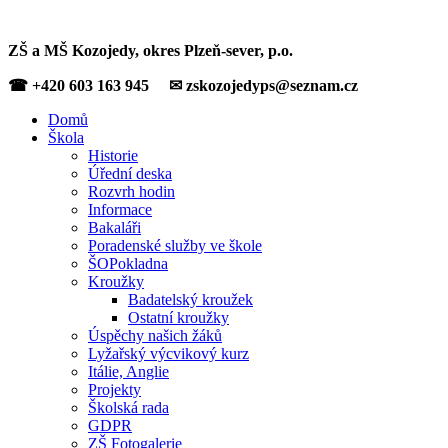
ZŠ a MŠ Kozojedy, okres Plzeň-sever, p.o.
☎ +420 603 163 945 ✉ zskozojedyps@seznam.cz
Domů
Škola
Historie
Úřední deska
Rozvrh hodin
Informace
Bakaláři
Poradenské služby ve škole
ŠOPokladna
Kroužky
Badatelský kroužek
Ostatní kroužky
Úspěchy našich žáků
Lyžařský výcvikový kurz
Itálie, Anglie
Projekty
Školská rada
GDPR
ZŠ Fotogalerie