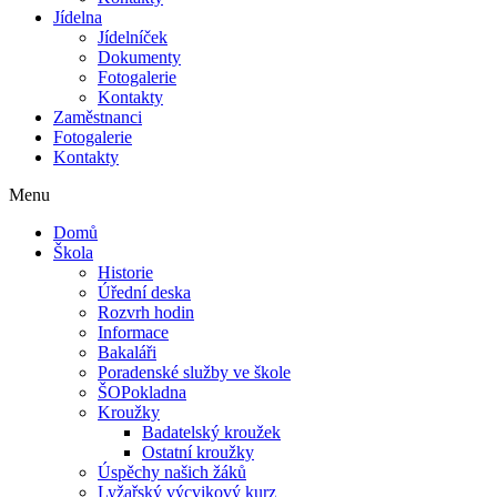
Jídelna
Jídelníček
Dokumenty
Fotogalerie
Kontakty
Zaměstnanci
Fotogalerie
Kontakty
Menu
Domů
Škola
Historie
Úřední deska
Rozvrh hodin
Informace
Bakaláři
Poradenské služby ve škole
ŠOPokladna
Kroužky
Badatelský kroužek
Ostatní kroužky
Úspěchy našich žáků
Lyžařský výcvikový kurz