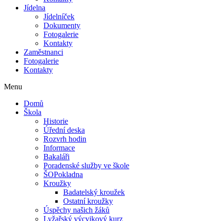
Jídelna
Jídelníček
Dokumenty
Fotogalerie
Kontakty
Zaměstnanci
Fotogalerie
Kontakty
Menu
Domů
Škola
Historie
Úřední deska
Rozvrh hodin
Informace
Bakaláři
Poradenské služby ve škole
ŠOPokladna
Kroužky
Badatelský kroužek
Ostatní kroužky
Úspěchy našich žáků
Lyžařský výcvikový kurz