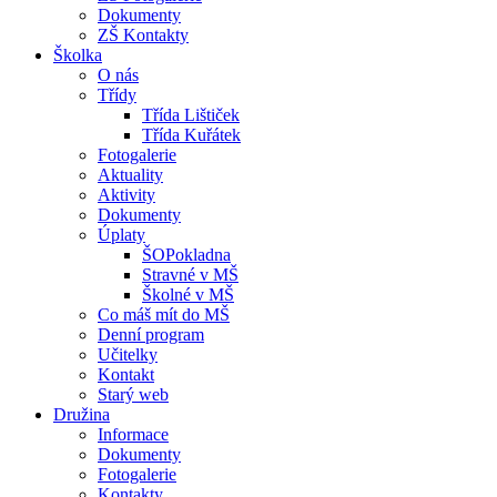
Dokumenty
ZŠ Kontakty
Školka
O nás
Třídy
Třída Lištiček
Třída Kuřátek
Fotogalerie
Aktuality
Aktivity
Dokumenty
Úplaty
ŠOPokladna
Stravné v MŠ
Školné v MŠ
Co máš mít do MŠ
Denní program
Učitelky
Kontakt
Starý web
Družina
Informace
Dokumenty
Fotogalerie
Kontakty