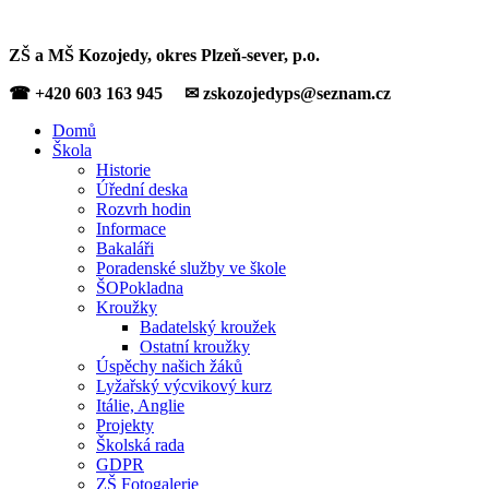
ZŠ a MŠ Kozojedy, okres Plzeň-sever, p.o.
☎ +420 603 163 945 ✉ zskozojedyps@seznam.cz
Domů
Škola
Historie
Úřední deska
Rozvrh hodin
Informace
Bakaláři
Poradenské služby ve škole
ŠOPokladna
Kroužky
Badatelský kroužek
Ostatní kroužky
Úspěchy našich žáků
Lyžařský výcvikový kurz
Itálie, Anglie
Projekty
Školská rada
GDPR
ZŠ Fotogalerie