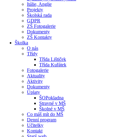
Itálie, Anglie
Projekty
Školská rada
GDPR
ZŠ Fotogalerie
Dokumenty
ZŠ Kontakty
Školka
O nás
Třídy
Třída Lištiček
Třída Kuřátek
Fotogalerie
Aktuality
Aktivity
Dokumenty
Úplaty
ŠOPokladna
Stravné v MŠ
Školné v MŠ
Co máš mít do MŠ
Denní program
Učitelky
Kontakt
Starý web