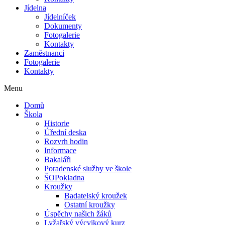
Jídelna
Jídelníček
Dokumenty
Fotogalerie
Kontakty
Zaměstnanci
Fotogalerie
Kontakty
Menu
Domů
Škola
Historie
Úřední deska
Rozvrh hodin
Informace
Bakaláři
Poradenské služby ve škole
ŠOPokladna
Kroužky
Badatelský kroužek
Ostatní kroužky
Úspěchy našich žáků
Lyžařský výcvikový kurz