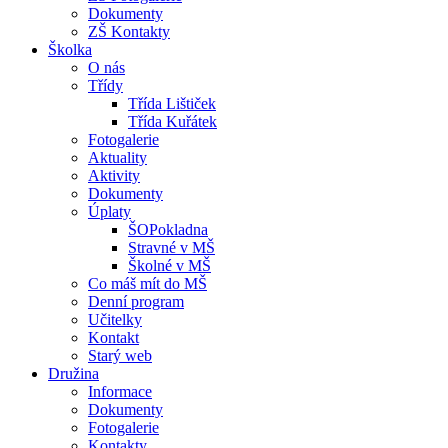
Dokumenty
ZŠ Kontakty
Školka
O nás
Třídy
Třída Lištiček
Třída Kuřátek
Fotogalerie
Aktuality
Aktivity
Dokumenty
Úplaty
ŠOPokladna
Stravné v MŠ
Školné v MŠ
Co máš mít do MŠ
Denní program
Učitelky
Kontakt
Starý web
Družina
Informace
Dokumenty
Fotogalerie
Kontakty