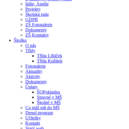
Itálie, Anglie
Projekty
Školská rada
GDPR
ZŠ Fotogalerie
Dokumenty
ZŠ Kontakty
Školka
O nás
Třídy
Třída Lištiček
Třída Kuřátek
Fotogalerie
Aktuality
Aktivity
Dokumenty
Úplaty
ŠOPokladna
Stravné v MŠ
Školné v MŠ
Co máš mít do MŠ
Denní program
Učitelky
Kontakt
Starý web