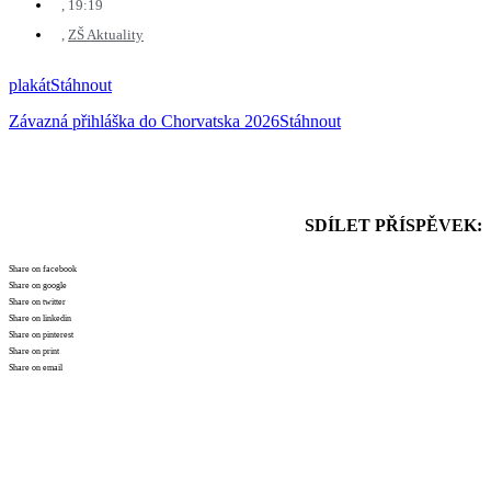
,
19:19
,
ZŠ Aktuality
plakát
Stáhnout
Závazná přihláška do Chorvatska 2026
Stáhnout
SDÍLET PŘÍSPĚVEK:
Share on facebook
Share on google
Share on twitter
Share on linkedin
Share on pinterest
Share on print
Share on email