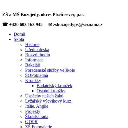
ZŠ a MŠ Kozojedy, okres Plzeň-sever, p.o.
☎ +420 603 163 945 ✉ zskozojedyps@seznam.cz
Domů
Škola
Historie
Úřední deska
Rozvrh hodin
Informace
Bakaláři
Poradenské služby ve škole
ŠOPokladna
Kroužky
Badatelský kroužek
Ostatní kroužky
Úspěchy našich žáků
Lyžařský výcvikový kurz
Itálie, Anglie
Projekty
Školská rada
GDPR
ZŠ Fotogalerie