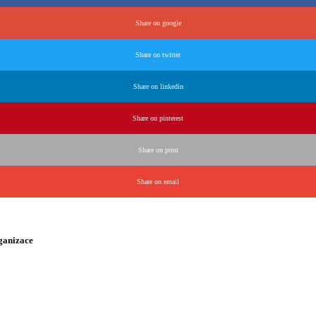
Share on google
Share on twitter
Share on linkedin
Share on pinterest
Share on print
Share on email
rganizace