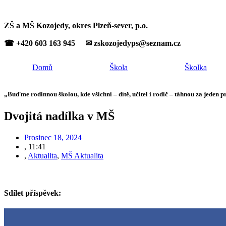
ZŠ a MŠ Kozojedy, okres Plzeň-sever, p.o.
☎ +420 603 163 945 ✉ zskozojedyps@seznam.cz
Domů
Škola
Školka
„Buďme rodinnou školou, kde všichni – dítě, učitel i rodič – táhnou za jeden p
Dvojitá nadílka v MŠ
Prosinec 18, 2024
,
11:41
,
Aktualita
,
MŠ Aktualita
Sdílet příspěvek: