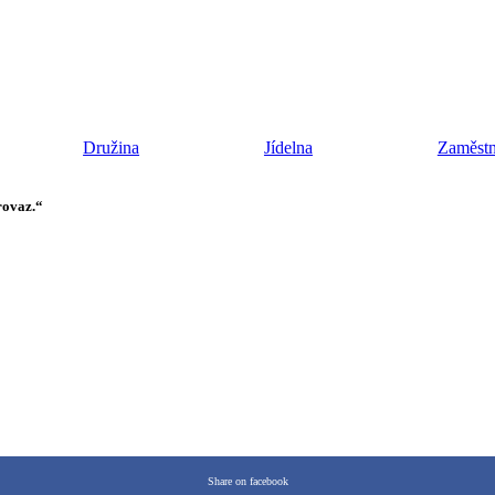
Družina
Jídelna
Zaměstn
rovaz.“
Share on facebook