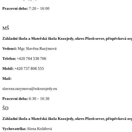
Pracovní doba:
7:20 – 16:00
MŠ
Základní škola a Mateřská škola Kozojedy, okres Plzeň-sever, příspěvková o
Vedoucí:
Mgr. Slavěna Razýmová
Telefon:
+420
704 538 706
Mobil:
+420 737 808 555
Mail:
slavena.razymova@zskozojedy.eu
Pracovní doba:
6:30 – 16:30
ŠD
Základní škola a Mateřská škola Kozojedy, okres Plzeň-sever, příspěvková o
Vychovatelka:
Alena Kolářová