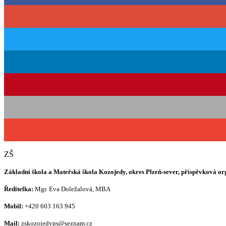
ZŠ
Základní škola a Mateřská škola Kozojedy, okres Plzeň-sever, příspěvková o
Ředitelka:
Mgr. Eva Doležalová, MBA
Mobil:
+420 603 163 945
Mail:
zskozojedyps@seznam.cz