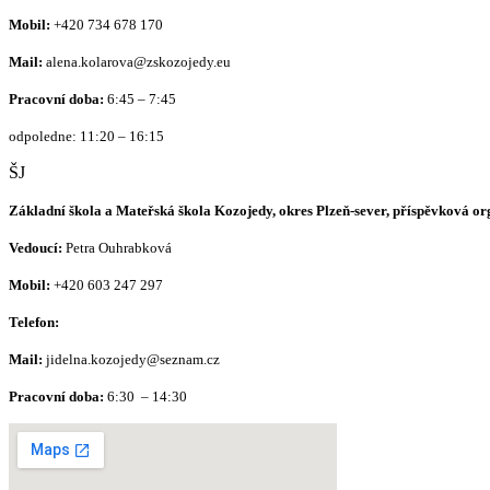
Mobil:
+420
734 678 170
Mail:
alena.kolarova@zskozojedy.eu
Pracovní doba:
6:45 – 7:45
odpoledne: 11:20 – 16:15
ŠJ
Základní škola a Mateřská škola Kozojedy, okres Plzeň-sever, příspěvková o
Vedoucí:
Petra Ouhrabková
Mobil:
+420 603 247 297
Telefon:
Mail:
jidelna.kozojedy@seznam.cz
Pracovní doba:
6:30 – 14:30