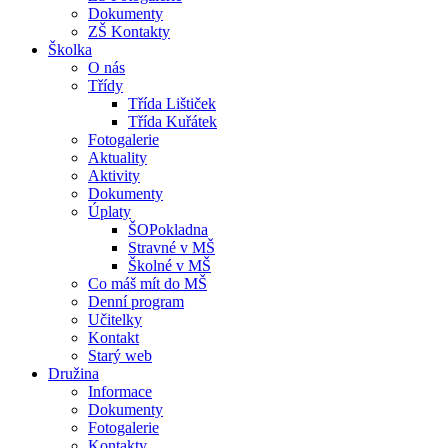
Dokumenty
ZŠ Kontakty
Školka
O nás
Třídy
Třída Lištiček
Třída Kuřátek
Fotogalerie
Aktuality
Aktivity
Dokumenty
Úplaty
ŠOPokladna
Stravné v MŠ
Školné v MŠ
Co máš mít do MŠ
Denní program
Učitelky
Kontakt
Starý web
Družina
Informace
Dokumenty
Fotogalerie
Kontakty