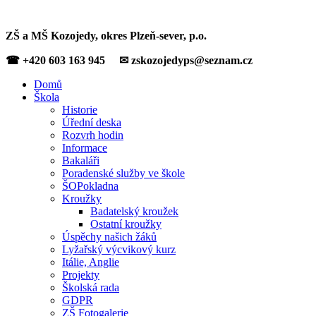
ZŠ a MŠ Kozojedy, okres Plzeň-sever, p.o.
☎ +420 603 163 945 ✉ zskozojedyps@seznam.cz
Domů
Škola
Historie
Úřední deska
Rozvrh hodin
Informace
Bakaláři
Poradenské služby ve škole
ŠOPokladna
Kroužky
Badatelský kroužek
Ostatní kroužky
Úspěchy našich žáků
Lyžařský výcvikový kurz
Itálie, Anglie
Projekty
Školská rada
GDPR
ZŠ Fotogalerie