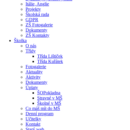
Itálie, Anglie
Projekty
Školská rada
GDPR
ZŠ Fotogalerie
Dokumenty
ZŠ Kontakty
Školka
O nás
Třídy
Třída Lištiček
Třída Kuřátek
Fotogalerie
Aktuality
Aktivity
Dokumenty
Úplaty
ŠOPokladna
Stravné v MŠ
Školné v MŠ
Co máš mít do MŠ
Denní program
Učitelky
Kontakt
Starý web