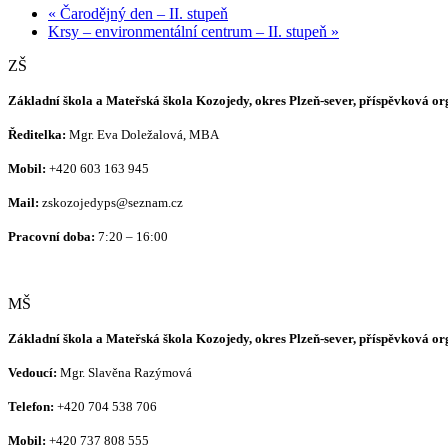
«
Čarodějný den – II. stupeň
Krsy – environmentální centrum – II. stupeň
»
ZŠ
Základní škola a Mateřská škola Kozojedy, okres Plzeň-sever, příspěvková o
Ředitelka:
Mgr. Eva Doležalová, MBA
Mobil:
+420 603 163 945
Mail:
zskozojedyps@seznam.cz
Pracovní doba:
7:20 – 16:00
MŠ
Základní škola a Mateřská škola Kozojedy, okres Plzeň-sever, příspěvková o
Vedoucí:
Mgr. Slavěna Razýmová
Telefon:
+420
704 538 706
Mobil:
+420 737 808 555