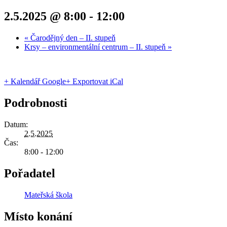
2.5.2025 @ 8:00
-
12:00
«
Čarodějný den – II. stupeň
Krsy – environmentální centrum – II. stupeň
»
+ Kalendář Google
+ Exportovat iCal
Podrobnosti
Datum:
2.5.2025
Čas:
8:00 - 12:00
Pořadatel
Mateřská škola
Místo konání