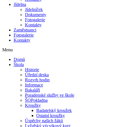
Jídelna
Jídelníček
Dokumenty
Fotogalerie
Kontakty
Zaměstnanci
Fotogalerie
Kontakty
Menu
Domů
Škola
Historie
Úřední deska
Rozvrh hodin
Informace
Bakaláři
Poradenské služby ve škole
ŠOPokladna
Kroužky
Badatelský kroužek
Ostatní kroužky
Úspěchy našich žáků
Lyžařský výcvikový kurz