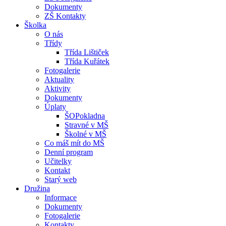
Dokumenty
ZŠ Kontakty
Školka
O nás
Třídy
Třída Lištiček
Třída Kuřátek
Fotogalerie
Aktuality
Aktivity
Dokumenty
Úplaty
ŠOPokladna
Stravné v MŠ
Školné v MŠ
Co máš mít do MŠ
Denní program
Učitelky
Kontakt
Starý web
Družina
Informace
Dokumenty
Fotogalerie
Kontakty