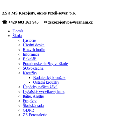
ZŠ a MŠ Kozojedy, okres Plzeň-sever, p.o.
☎ +420 603 163 945 ✉ zskozojedyps@seznam.cz
Domů
Škola
Historie
Úřední deska
Rozvrh hodin
Informace
Bakaláři
Poradenské služby ve škole
ŠOPokladna
Kroužky
Badatelský kroužek
Ostatní kroužky
Úspěchy našich žáků
Lyžařský výcvikový kurz
Itálie, Anglie
Projekty
Školská rada
GDPR
ZŠ Fotogalerie