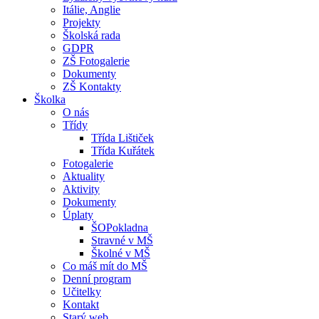
Itálie, Anglie
Projekty
Školská rada
GDPR
ZŠ Fotogalerie
Dokumenty
ZŠ Kontakty
Školka
O nás
Třídy
Třída Lištiček
Třída Kuřátek
Fotogalerie
Aktuality
Aktivity
Dokumenty
Úplaty
ŠOPokladna
Stravné v MŠ
Školné v MŠ
Co máš mít do MŠ
Denní program
Učitelky
Kontakt
Starý web