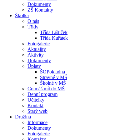
Dokumenty
ZŠ Kontakty
Školka
O nás
Třídy
Třída Lištiček
Třída Kuřátek
Fotogalerie
Aktuality
Aktivity
Dokumenty
Úplaty
ŠOPokladna
Stravné v MŠ
Školné v MŠ
Co máš mít do MŠ
Denní program
Učitelky
Kontakt
Starý web
Družina
Informace
Dokumenty
Fotogalerie
Kontakty