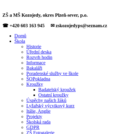
ZŠ a MŠ Kozojedy, okres Plzeň-sever, p.o.
☎ +420 603 163 945 ✉ zskozojedyps@seznam.cz
Domů
Škola
Historie
Úřední deska
Rozvrh hodin
Informace
Bakaláři
Poradenské služby ve škole
ŠOPokladna
Kroužky
Badatelský kroužek
Ostatní kroužky
Úspěchy našich žáků
Lyžařský výcvikový kurz
Itálie, Anglie
Projekty
Školská rada
GDPR
ZŠ Fotogalerie