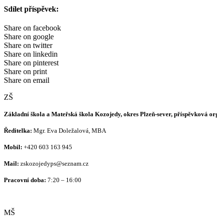
Sdílet příspěvek:
Share on facebook
Share on google
Share on twitter
Share on linkedin
Share on pinterest
Share on print
Share on email
ZŠ
Základní škola a Mateřská škola Kozojedy, okres Plzeň-sever, příspěvková o
Ředitelka:
Mgr. Eva Doležalová, MBA
Mobil:
+420 603 163 945
Mail:
zskozojedyps@seznam.cz
Pracovní doba:
7:20 – 16:00
MŠ