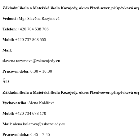
Základní škola a Mateřská škola Kozojedy, okres Plzeň-sever, příspěvková o
Vedoucí:
Mgr. Slavěna Razýmová
Telefon:
+420
704 538 706
Mobil:
+420 737 808 555
Mail:
slavena.razymova@zskozojedy.eu
Pracovní doba:
6:30 – 16:30
ŠD
Základní škola a Mateřská škola Kozojedy, okres Plzeň-sever, příspěvková o
Vychovatelka:
Alena Kolářová
Mobil:
+420
734 678 170
Mail:
alena.kolarova@zskozojedy.eu
Pracovní doba:
6:45 – 7:45