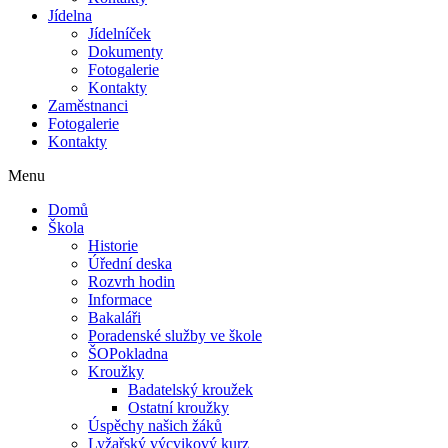
Jídelna
Jídelníček
Dokumenty
Fotogalerie
Kontakty
Zaměstnanci
Fotogalerie
Kontakty
Menu
Domů
Škola
Historie
Úřední deska
Rozvrh hodin
Informace
Bakaláři
Poradenské služby ve škole
ŠOPokladna
Kroužky
Badatelský kroužek
Ostatní kroužky
Úspěchy našich žáků
Lyžařský výcvikový kurz