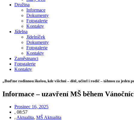
Družina
Informace
Dokumenty
Fotogalerie
Kontakty
Jídelna
Jídelníček
Dokumenty
Fotogalerie
Kontakty
Zaměstnanci
Fotogalerie
Kontakty
„Buďme rodinnou školou, kde všichni – dítě, učitel i rodič – táhnou za jeden p
Informace – uzavření MŠ během Vánočníc
Prosinec 16, 2025
,
08:57
,
Aktualita
,
MŠ Aktualita