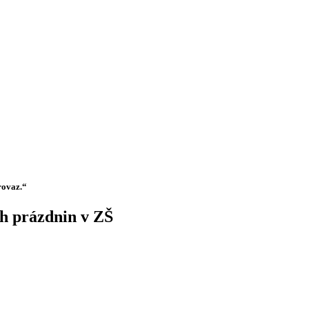
rovaz.“
h prázdnin v ZŠ