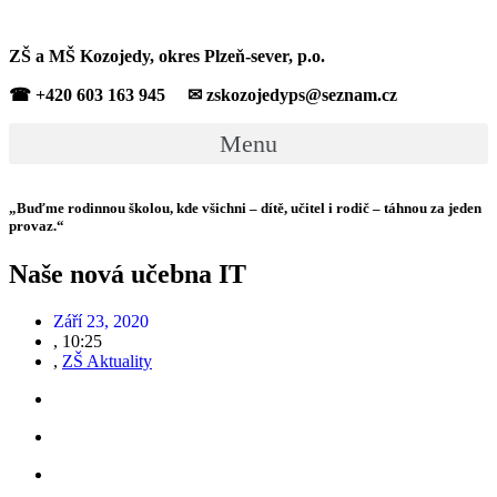
ZŠ a MŠ Kozojedy, okres Plzeň-sever, p.o.
☎ +420 603 163 945 ✉ zskozojedyps@seznam.cz
Menu
„Buďme rodinnou školou, kde všichni – dítě, učitel i rodič – táhnou za jeden
provaz.“
Naše nová učebna IT
Září 23, 2020
,
10:25
,
ZŠ Aktuality