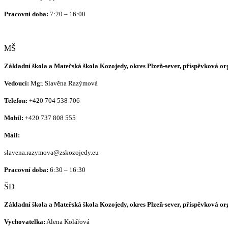
Pracovní doba:
7:20 – 16:00
MŠ
Základní škola a Mateřská škola Kozojedy, okres Plzeň-sever, příspěvková o
Vedoucí:
Mgr. Slavěna Razýmová
Telefon:
+420
704 538 706
Mobil:
+420 737 808 555
Mail:
slavena.razymova@zskozojedy.eu
Pracovní doba:
6:30 – 16:30
ŠD
Základní škola a Mateřská škola Kozojedy, okres Plzeň-sever, příspěvková o
Vychovatelka:
Alena Kolářová