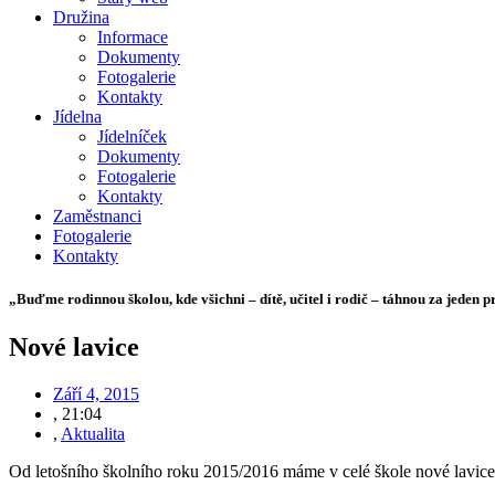
Družina
Informace
Dokumenty
Fotogalerie
Kontakty
Jídelna
Jídelníček
Dokumenty
Fotogalerie
Kontakty
Zaměstnanci
Fotogalerie
Kontakty
„Buďme rodinnou školou, kde všichni – dítě, učitel i rodič – táhnou za jeden p
Nové lavice
Září 4, 2015
,
21:04
,
Aktualita
Od letošního školního roku 2015/2016 máme v celé škole nové lavice 