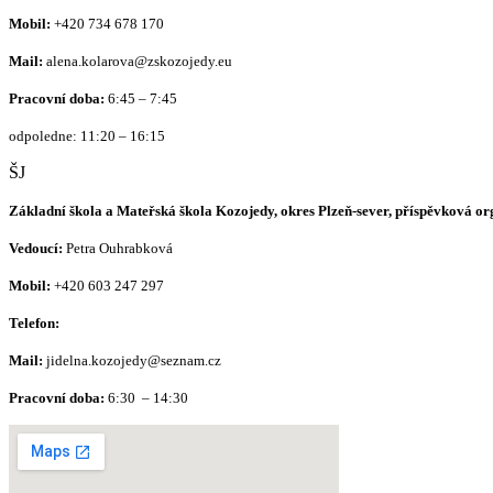
Mobil:
+420
734 678 170
Mail:
alena.kolarova@zskozojedy.eu
Pracovní doba:
6:45 – 7:45
odpoledne: 11:20 – 16:15
ŠJ
Základní škola a Mateřská škola Kozojedy, okres Plzeň-sever, příspěvková o
Vedoucí:
Petra Ouhrabková
Mobil:
+420 603 247 297
Telefon:
Mail:
jidelna.kozojedy@seznam.cz
Pracovní doba:
6:30 – 14:30