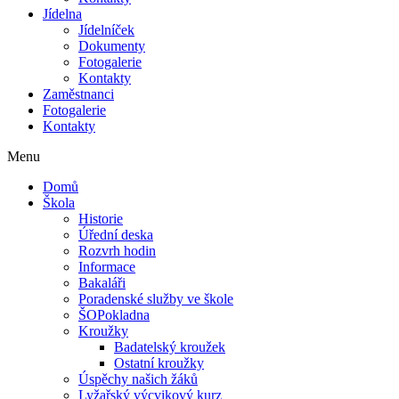
Jídelna
Jídelníček
Dokumenty
Fotogalerie
Kontakty
Zaměstnanci
Fotogalerie
Kontakty
Menu
Domů
Škola
Historie
Úřední deska
Rozvrh hodin
Informace
Bakaláři
Poradenské služby ve škole
ŠOPokladna
Kroužky
Badatelský kroužek
Ostatní kroužky
Úspěchy našich žáků
Lyžařský výcvikový kurz