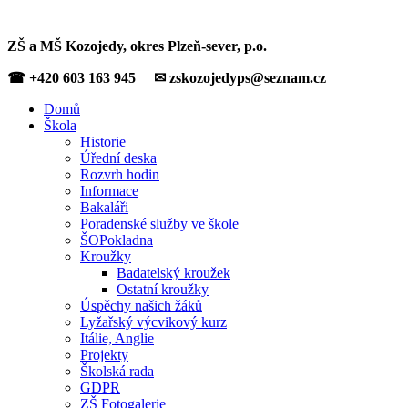
ZŠ a MŠ Kozojedy, okres Plzeň-sever, p.o.
☎ +420 603 163 945 ✉ zskozojedyps@seznam.cz
Domů
Škola
Historie
Úřední deska
Rozvrh hodin
Informace
Bakaláři
Poradenské služby ve škole
ŠOPokladna
Kroužky
Badatelský kroužek
Ostatní kroužky
Úspěchy našich žáků
Lyžařský výcvikový kurz
Itálie, Anglie
Projekty
Školská rada
GDPR
ZŠ Fotogalerie