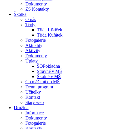
Dokumenty
ZŠ Kontakty
Školka
O nás
Třídy
Třída Lištiček
Třída Kuřátek
Fotogalerie
Aktuality
Aktivity
Dokumenty
Úplaty
ŠOPokladna
Stravné v MŠ
Školné v MŠ
Co máš mít do MŠ
Denní program
Učitelky
Kontakt
Starý web
Družina
Informace
Dokumenty
Fotogalerie
Kontakty