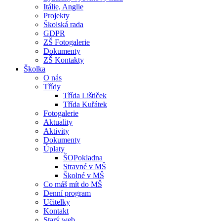
Itálie, Anglie
Projekty
Školská rada
GDPR
ZŠ Fotogalerie
Dokumenty
ZŠ Kontakty
Školka
O nás
Třídy
Třída Lištiček
Třída Kuřátek
Fotogalerie
Aktuality
Aktivity
Dokumenty
Úplaty
ŠOPokladna
Stravné v MŠ
Školné v MŠ
Co máš mít do MŠ
Denní program
Učitelky
Kontakt
Starý web