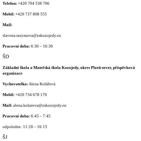
Telefon:
+420
704 538 706
Mobil:
+420 737 808 555
Mail:
slavena.razymova@zskozojedy.eu
Pracovní doba:
6:30 – 16:30
ŠD
Základní škola a Mateřská škola Kozojedy, okres Plzeň-sever, příspěvková
organizace
Vychovatelka:
Alena Kolářová
Mobil:
+420
734 678 170
Mail:
alena.kolarova@zskozojedy.eu
Pracovní doba:
6:45 – 7:45
odpoledne: 11:20 – 16:15
ŠJ