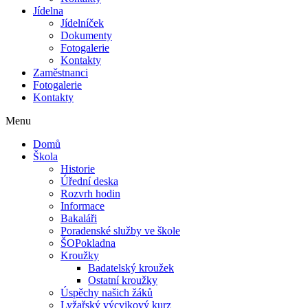
Jídelna
Jídelníček
Dokumenty
Fotogalerie
Kontakty
Zaměstnanci
Fotogalerie
Kontakty
Menu
Domů
Škola
Historie
Úřední deska
Rozvrh hodin
Informace
Bakaláři
Poradenské služby ve škole
ŠOPokladna
Kroužky
Badatelský kroužek
Ostatní kroužky
Úspěchy našich žáků
Lyžařský výcvikový kurz