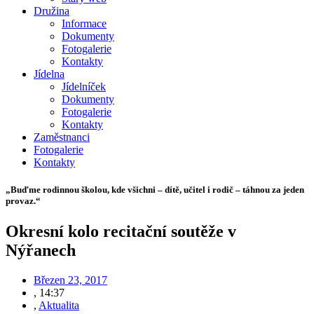
Družina
Informace
Dokumenty
Fotogalerie
Kontakty
Jídelna
Jídelníček
Dokumenty
Fotogalerie
Kontakty
Zaměstnanci
Fotogalerie
Kontakty
„Buďme rodinnou školou, kde všichni – dítě, učitel i rodič – táhnou za jeden
provaz.“
Okresní kolo recitační soutěže v
Nýřanech
Březen 23, 2017
,
14:37
,
Aktualita