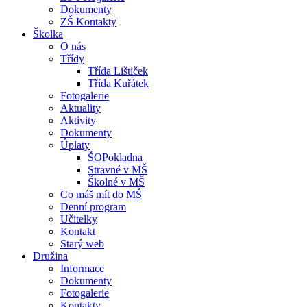
Dokumenty
ZŠ Kontakty
Školka
O nás
Třídy
Třída Lištiček
Třída Kuřátek
Fotogalerie
Aktuality
Aktivity
Dokumenty
Úplaty
ŠOPokladna
Stravné v MŠ
Školné v MŠ
Co máš mít do MŠ
Denní program
Učitelky
Kontakt
Starý web
Družina
Informace
Dokumenty
Fotogalerie
Kontakty