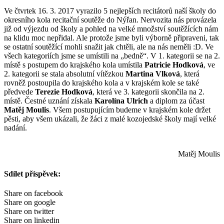
Ve čtvrtek 16. 3. 2017 vyrazilo 5 nejlepších recitátorů naší školy do
okresního kola recitační soutěže do Nýřan. Nervozita nás provázela
již od výjezdu od školy a pohled na velké množství soutěžících nám
na klidu moc nepřidal. Ale protože jsme byli výborně připraveni, tak
se ostatní soutěžící mohli snažit jak chtěli, ale na nás neměli :D. Ve
všech kategoriích jsme se umístili na „bedně“. V 1. kategorii se na 2.
místě s postupem do krajského kola umístila
Patricie Hodková
, ve
2. kategorii se stala absolutní vítězkou
Martina Vlková
, která
rovněž postoupila do krajského kola a v krajském kole se také
předvede
Terezie Hodková
, která ve 3. kategorii skončila na 2.
místě. Čestné uznání získala
Karolína Ulrich
a diplom za účast
Matěj Moulis
. Všem postupujícím budeme v krajském kole držet
pěsti, aby všem ukázali, že žáci z malé kozojedské školy mají velké
nadání.
Matěj Moulis
Sdílet příspěvek:
Share on facebook
Share on google
Share on twitter
Share on linkedin