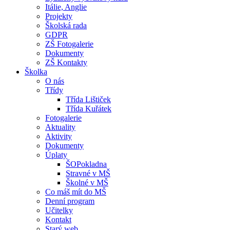
Itálie, Anglie
Projekty
Školská rada
GDPR
ZŠ Fotogalerie
Dokumenty
ZŠ Kontakty
Školka
O nás
Třídy
Třída Lištiček
Třída Kuřátek
Fotogalerie
Aktuality
Aktivity
Dokumenty
Úplaty
ŠOPokladna
Stravné v MŠ
Školné v MŠ
Co máš mít do MŠ
Denní program
Učitelky
Kontakt
Starý web