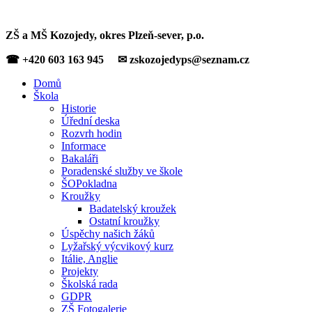
ZŠ a MŠ Kozojedy, okres Plzeň-sever, p.o.
☎ +420 603 163 945 ✉ zskozojedyps@seznam.cz
Domů
Škola
Historie
Úřední deska
Rozvrh hodin
Informace
Bakaláři
Poradenské služby ve škole
ŠOPokladna
Kroužky
Badatelský kroužek
Ostatní kroužky
Úspěchy našich žáků
Lyžařský výcvikový kurz
Itálie, Anglie
Projekty
Školská rada
GDPR
ZŠ Fotogalerie