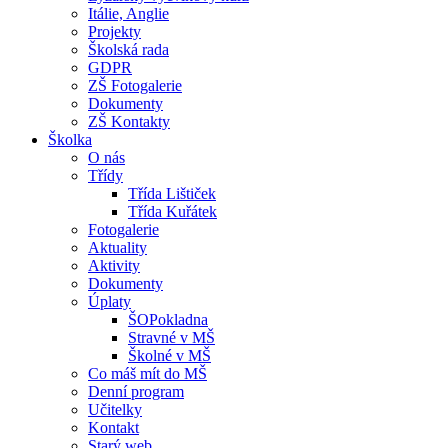
Itálie, Anglie
Projekty
Školská rada
GDPR
ZŠ Fotogalerie
Dokumenty
ZŠ Kontakty
Školka
O nás
Třídy
Třída Lištiček
Třída Kuřátek
Fotogalerie
Aktuality
Aktivity
Dokumenty
Úplaty
ŠOPokladna
Stravné v MŠ
Školné v MŠ
Co máš mít do MŠ
Denní program
Učitelky
Kontakt
Starý web