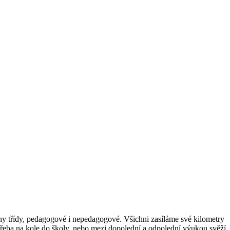
chny třídy, pedagogové i nepedagogové. Všichni zasíláme své kilometry
 třeba na kole do školy, nebo mezi dopolední a odpolední výukou svěží