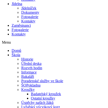
Jídelna
Jídelníček
Dokumenty
Fotogalerie
Kontakty
Zaměstnanci
Fotogalerie
Kontakty
Menu
Domů
Škola
Historie
Úřední deska
Rozvrh hodin
Informace
Bakaláři
Poradenské služby ve škole
ŠOPokladna
Kroužky
Badatelský kroužek
Ostatní kroužky
Úspěchy našich žáků
Lyžařský výcvikový kurz