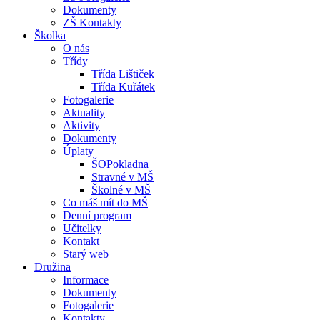
Dokumenty
ZŠ Kontakty
Školka
O nás
Třídy
Třída Lištiček
Třída Kuřátek
Fotogalerie
Aktuality
Aktivity
Dokumenty
Úplaty
ŠOPokladna
Stravné v MŠ
Školné v MŠ
Co máš mít do MŠ
Denní program
Učitelky
Kontakt
Starý web
Družina
Informace
Dokumenty
Fotogalerie
Kontakty