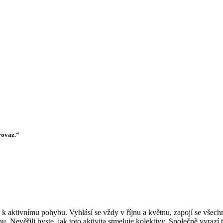
rovaz.“
ky k aktivnímu pohybu. Vyhlásí se vždy v říjnu a květnu, zapojí se vše
. Nevěřili byste, jak toto aktivita stmeluje kolektivy. Společně vyrazí