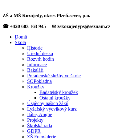
ZŠ a MŠ Kozojedy, okres Plzeň-sever, p.o.
☎ +420 603 163 945 ✉ zskozojedyps@seznam.cz
Domů
Škola
Historie
Úřední deska
Rozvrh hodin
Informace
Bakaláři
Poradenské služby ve škole
ŠOPokladna
Kroužky
Badatelský kroužek
Ostatní kroužky
Úspěchy našich žáků
Lyžařský výcvikový kurz
Itálie, Anglie
Projekty
Školská rada
GDPR
ZŠ Fotogalerie