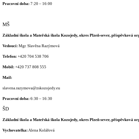
Pracovní doba:
7:20 – 16:00
MŠ
Základní škola a Mateřská škola Kozojedy, okres Plzeň-sever, příspěvková o
Vedoucí:
Mgr. Slavěna Razýmová
Telefon:
+420
704 538 706
Mobil:
+420 737 808 555
Mail:
slavena.razymova@zskozojedy.eu
Pracovní doba:
6:30 – 16:30
ŠD
Základní škola a Mateřská škola Kozojedy, okres Plzeň-sever, příspěvková o
Vychovatelka:
Alena Kolářová