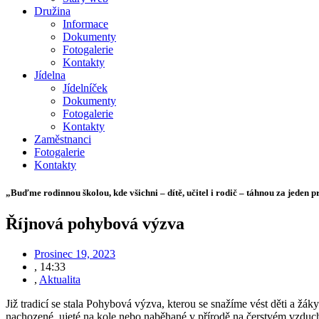
Družina
Informace
Dokumenty
Fotogalerie
Kontakty
Jídelna
Jídelníček
Dokumenty
Fotogalerie
Kontakty
Zaměstnanci
Fotogalerie
Kontakty
„Buďme rodinnou školou, kde všichni – dítě, učitel i rodič – táhnou za jeden p
Říjnová pohybová výzva
Prosinec 19, 2023
,
14:33
,
Aktualita
Již tradicí se stala Pohybová výzva, kterou se snažíme vést děti a žá
nachozené, ujeté na kole nebo naběhané v přírodě na čerstvém vzduchu