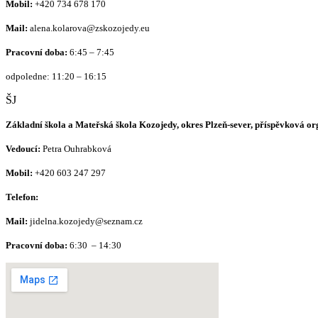
Mobil:
+420
734 678 170
Mail:
alena.kolarova@zskozojedy.eu
Pracovní doba:
6:45 – 7:45
odpoledne: 11:20 – 16:15
ŠJ
Základní škola a Mateřská škola Kozojedy, okres Plzeň-sever, příspěvková o
Vedoucí:
Petra Ouhrabková
Mobil:
+420 603 247 297
Telefon:
Mail:
jidelna.kozojedy@seznam.cz
Pracovní doba:
6:30 – 14:30