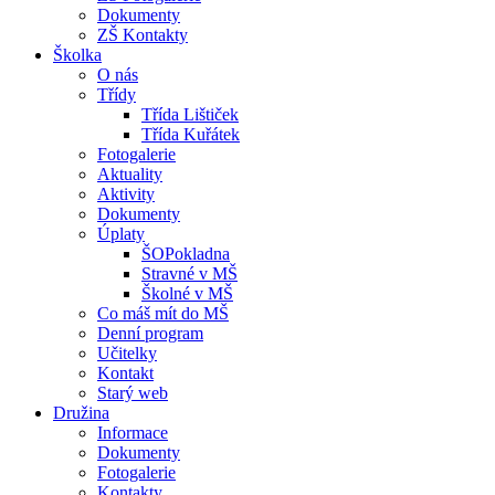
Dokumenty
ZŠ Kontakty
Školka
O nás
Třídy
Třída Lištiček
Třída Kuřátek
Fotogalerie
Aktuality
Aktivity
Dokumenty
Úplaty
ŠOPokladna
Stravné v MŠ
Školné v MŠ
Co máš mít do MŠ
Denní program
Učitelky
Kontakt
Starý web
Družina
Informace
Dokumenty
Fotogalerie
Kontakty