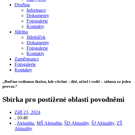
Družina
Informace
Dokumenty
Fotogalerie
Kontakty
Jídelna
Jídelníček
Dokumenty
Fotogalerie
Kontakty
Zaměstnanci
Fotogalerie
Kontakty
„Buďme rodinnou školou, kde všichni – dítě, učitel i rodič – táhnou za jeden
provaz.“
Sbírka pro postižené oblasti povodněmi
Září 23, 2024
,
10:48
,
Aktualita
,
MŠ Aktualita
,
ŠD Aktuality
,
ŠJ Aktuality
,
ZŠ
Aktuality