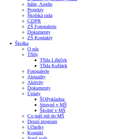
Itálie, Anglie
Projekty
Školská rada
GDPR
ZŠ Fotogalerie
Dokumenty
ZŠ Kontakty
Školka
O nás
Třídy
Třída Lištiček
Třída Kuřátek
Fotogalerie
Aktuality
Aktivity
Dokumenty
Úplaty
ŠOPokladna
Stravné v MŠ
Školné v MŠ
Co máš mít do MŠ
Denní program
Učitelky
Kontakt
Starý web