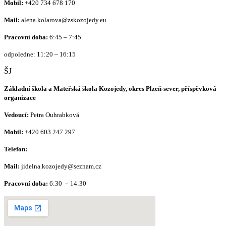
Mobil:
+420
734 678 170
Mail:
alena.kolarova@zskozojedy.eu
Pracovní doba:
6:45 – 7:45
odpoledne: 11:20 – 16:15
ŠJ
Základní škola a Mateřská škola Kozojedy, okres Plzeň-sever, příspěvková
organizace
Vedoucí:
Petra Ouhrabková
Mobil:
+420 603 247 297
Telefon:
Mail:
jidelna.kozojedy@seznam.cz
Pracovní doba:
6:30 – 14:30