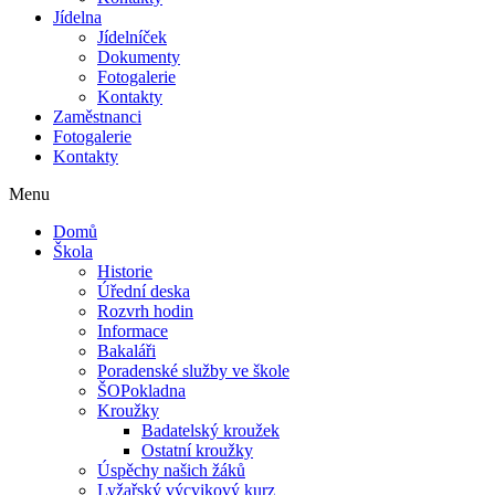
Jídelna
Jídelníček
Dokumenty
Fotogalerie
Kontakty
Zaměstnanci
Fotogalerie
Kontakty
Menu
Domů
Škola
Historie
Úřední deska
Rozvrh hodin
Informace
Bakaláři
Poradenské služby ve škole
ŠOPokladna
Kroužky
Badatelský kroužek
Ostatní kroužky
Úspěchy našich žáků
Lyžařský výcvikový kurz