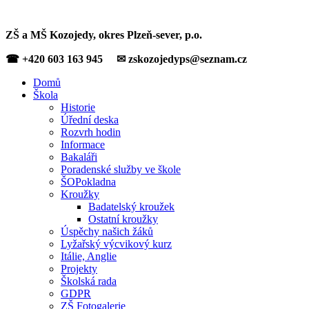
ZŠ a MŠ Kozojedy, okres Plzeň-sever, p.o.
☎ +420 603 163 945 ✉ zskozojedyps@seznam.cz
Domů
Škola
Historie
Úřední deska
Rozvrh hodin
Informace
Bakaláři
Poradenské služby ve škole
ŠOPokladna
Kroužky
Badatelský kroužek
Ostatní kroužky
Úspěchy našich žáků
Lyžařský výcvikový kurz
Itálie, Anglie
Projekty
Školská rada
GDPR
ZŠ Fotogalerie