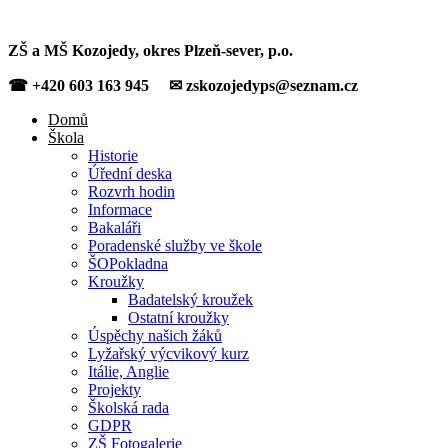
ZŠ a MŠ Kozojedy, okres Plzeň-sever, p.o.
☎ +420 603 163 945 ✉ zskozojedyps@seznam.cz
Domů
Škola
Historie
Úřední deska
Rozvrh hodin
Informace
Bakaláři
Poradenské služby ve škole
ŠOPokladna
Kroužky
Badatelský kroužek
Ostatní kroužky
Úspěchy našich žáků
Lyžařský výcvikový kurz
Itálie, Anglie
Projekty
Školská rada
GDPR
ZŠ Fotogalerie