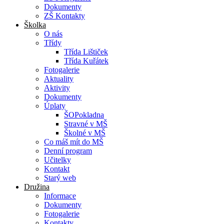
Dokumenty
ZŠ Kontakty
Školka
O nás
Třídy
Třída Lištiček
Třída Kuřátek
Fotogalerie
Aktuality
Aktivity
Dokumenty
Úplaty
ŠOPokladna
Stravné v MŠ
Školné v MŠ
Co máš mít do MŠ
Denní program
Učitelky
Kontakt
Starý web
Družina
Informace
Dokumenty
Fotogalerie
Kontakty