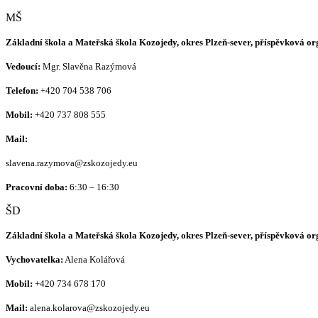
MŠ
Základní škola a Mateřská škola Kozojedy, okres Plzeň-sever, příspěvková o
Vedoucí:
Mgr. Slavěna Razýmová
Telefon:
+420
704 538 706
Mobil:
+420 737 808 555
Mail:
slavena.razymova@zskozojedy.eu
Pracovní doba:
6:30 – 16:30
ŠD
Základní škola a Mateřská škola Kozojedy, okres Plzeň-sever, příspěvková o
Vychovatelka:
Alena Kolářová
Mobil:
+420
734 678 170
Mail:
alena.kolarova@zskozojedy.eu