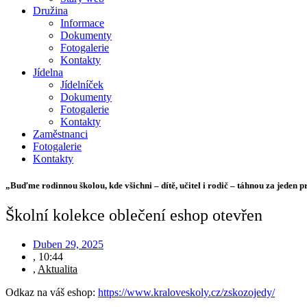
Družina
Informace
Dokumenty
Fotogalerie
Kontakty
Jídelna
Jídelníček
Dokumenty
Fotogalerie
Kontakty
Zaměstnanci
Fotogalerie
Kontakty
„Buďme rodinnou školou, kde všichni – dítě, učitel i rodič – táhnou za jeden p
Školní kolekce oblečení eshop otevřen
Duben 29, 2025
,
10:44
,
Aktualita
Odkaz na váš eshop:
https://www.kraloveskoly.cz/zskozojedy/