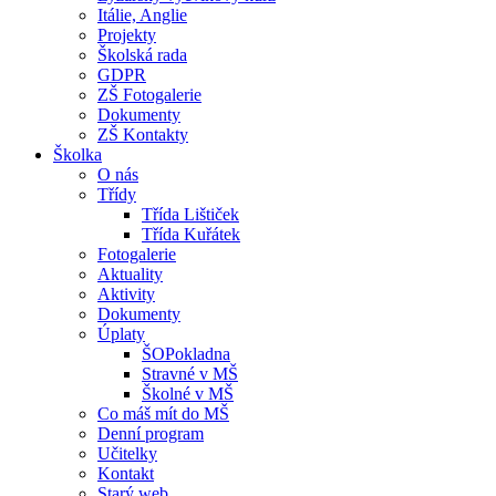
Itálie, Anglie
Projekty
Školská rada
GDPR
ZŠ Fotogalerie
Dokumenty
ZŠ Kontakty
Školka
O nás
Třídy
Třída Lištiček
Třída Kuřátek
Fotogalerie
Aktuality
Aktivity
Dokumenty
Úplaty
ŠOPokladna
Stravné v MŠ
Školné v MŠ
Co máš mít do MŠ
Denní program
Učitelky
Kontakt
Starý web