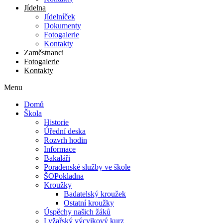
Jídelna
Jídelníček
Dokumenty
Fotogalerie
Kontakty
Zaměstnanci
Fotogalerie
Kontakty
Menu
Domů
Škola
Historie
Úřední deska
Rozvrh hodin
Informace
Bakaláři
Poradenské služby ve škole
ŠOPokladna
Kroužky
Badatelský kroužek
Ostatní kroužky
Úspěchy našich žáků
Lyžařský výcvikový kurz