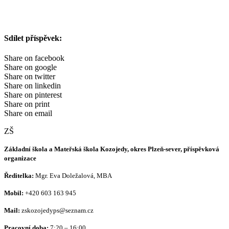
Sdílet příspěvek:
Share on facebook
Share on google
Share on twitter
Share on linkedin
Share on pinterest
Share on print
Share on email
ZŠ
Základní škola a Mateřská škola Kozojedy, okres Plzeň-sever, příspěvková
organizace
Ředitelka:
Mgr. Eva Doležalová, MBA
Mobil:
+420 603 163 945
Mail:
zskozojedyps@seznam.cz
Pracovní doba:
7:20 – 16:00