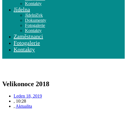
Kontakty
Jídelna
Jídelníček
Dokumenty
Fotogalerie
Kontakty
Zaměstnanci
Fotogalerie
Kontakty
„Buďme rodinnou školou, kde všichni – dítě, učitel i rodič – táhnou za jeden
provaz.“
Velikonoce 2018
Leden 18, 2019
,
10:28
,
Aktualita