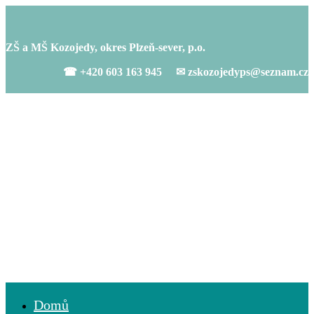
ZŠ a MŠ Kozojedy, okres Plzeň-sever, p.o.
☎ +420 603 163 945 ✉ zskozojedyps@seznam.cz
Domů