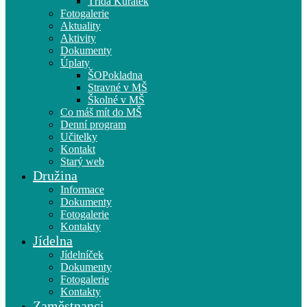
Třída Kuřátek
Fotogalerie
Aktuality
Aktivity
Dokumenty
Úplaty
ŠOPokladna
Stravné v MŠ
Školné v MŠ
Co máš mít do MŠ
Denní program
Učitelky
Kontakt
Starý web
Družina
Informace
Dokumenty
Fotogalerie
Kontakty
Jídelna
Jídelníček
Dokumenty
Fotogalerie
Kontakty
Zaměstnanci