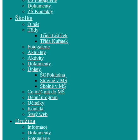
ZŠ Fotogalerie
Dokumenty
ZŠ Kontakty
Školka
O nás
Třídy
Třída Lištiček
Třída Kuřátek
Fotogalerie
Aktuality
Aktivity
Dokumenty
Úplaty
ŠOPokladna
Stravné v MŠ
Školné v MŠ
Co máš mít do MŠ
Denní program
Učitelky
Kontakt
Starý web
Družina
Informace
Dokumenty
Fotogalerie