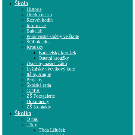
Škola
Historie
Úřední deska
Rozvrh hodin
Informace
Bakaláři
Poradenské služby ve škole
ŠOPokladna
Kroužky
Badatelský kroužek
Ostatní kroužky
Úspěchy našich žáků
Lyžařský výcvikový kurz
Itálie, Anglie
Projekty
Školská rada
GDPR
ZŠ Fotogalerie
Dokumenty
ZŠ Kontakty
Školka
O nás
Třídy
Třída Lištiček