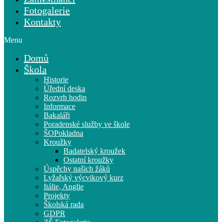
Fotogalerie
Kontakty
Menu
Domů
Škola
Historie
Úřední deska
Rozvrh hodin
Informace
Bakaláři
Poradenské služby ve škole
ŠOPokladna
Kroužky
Badatelský kroužek
Ostatní kroužky
Úspěchy našich žáků
Lyžařský výcvikový kurz
Itálie, Anglie
Projekty
Školská rada
GDPR