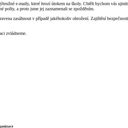
ýhružné e-maily, které hrozí útokem na školy. Chtěli bychom vás ujistit
né pošty, a proto jsme jej zaznamenali se zpožděním.
ravena zasáhnout v případě jakéhokoliv ohrožení. Zajištění bezpečnosti v
aci zvládneme.
rganizace