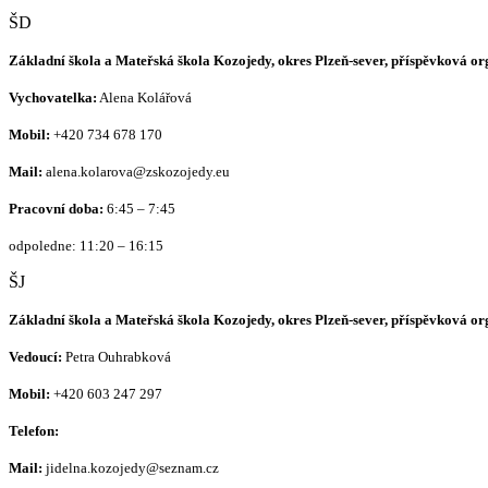
ŠD
Základní škola a Mateřská škola Kozojedy, okres Plzeň-sever, příspěvková o
Vychovatelka:
Alena Kolářová
Mobil:
+420
734 678 170
Mail:
alena.kolarova@zskozojedy.eu
Pracovní doba:
6:45 – 7:45
odpoledne: 11:20 – 16:15
ŠJ
Základní škola a Mateřská škola Kozojedy, okres Plzeň-sever, příspěvková o
Vedoucí:
Petra Ouhrabková
Mobil:
+420 603 247 297
Telefon:
Mail:
jidelna.kozojedy@seznam.cz