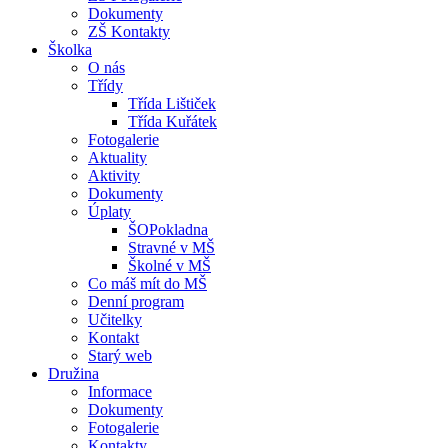
Dokumenty
ZŠ Kontakty
Školka
O nás
Třídy
Třída Lištiček
Třída Kuřátek
Fotogalerie
Aktuality
Aktivity
Dokumenty
Úplaty
ŠOPokladna
Stravné v MŠ
Školné v MŠ
Co máš mít do MŠ
Denní program
Učitelky
Kontakt
Starý web
Družina
Informace
Dokumenty
Fotogalerie
Kontakty