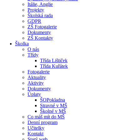
Itálie, Anglie
Projekty
Školská rada
GDPR
ZŠ Fotogalerie
Dokumenty
ZŠ Kontakty
Školka
O nás
Třídy
Třída Lištiček
Třída Kuřátek
Fotogalerie
Aktuality
Aktivity
Dokumenty
Úplaty
ŠOPokladna
Stravné v MŠ
Školné v MŠ
Co máš mít do MŠ
Denní program
Učitelky
Kontakt
Starý web