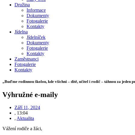
Družina
Informace
Dokumenty
Fotogalerie
Kontakty
Jídelna
Jídelníček
Dokumenty
Fotogalerie
Kontakty
Zaměstnanci
Fotogalerie
Kontakty
„Buďme rodinnou školou, kde všichni – dítě, učitel i rodič – táhnou za jeden p
Výhružné e-maily
Září 11, 2024
,
13:04
,
Aktualita
Vážení rodiče a žáci,