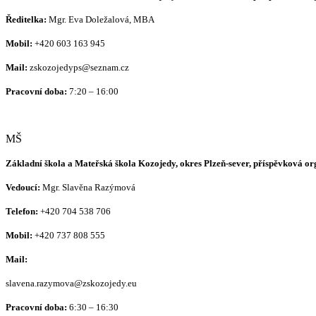
Ředitelka:
Mgr. Eva Doležalová, MBA
Mobil:
+420 603 163 945
Mail:
zskozojedyps@seznam.cz
Pracovní doba:
7:20 – 16:00
MŠ
Základní škola a Mateřská škola Kozojedy, okres Plzeň-sever, příspěvková o
Vedoucí:
Mgr. Slavěna Razýmová
Telefon:
+420
704 538 706
Mobil:
+420 737 808 555
Mail:
slavena.razymova@zskozojedy.eu
Pracovní doba:
6:30 – 16:30