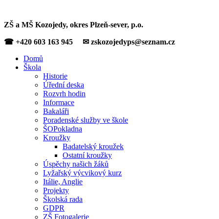
ZŠ a MŠ Kozojedy, okres Plzeň-sever, p.o.
☎ +420 603 163 945 ✉ zskozojedyps@seznam.cz
Domů
Škola
Historie
Úřední deska
Rozvrh hodin
Informace
Bakaláři
Poradenské služby ve škole
ŠOPokladna
Kroužky
Badatelský kroužek
Ostatní kroužky
Úspěchy našich žáků
Lyžařský výcvikový kurz
Itálie, Anglie
Projekty
Školská rada
GDPR
ZŠ Fotogalerie