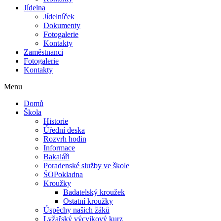
Jídelna
Jídelníček
Dokumenty
Fotogalerie
Kontakty
Zaměstnanci
Fotogalerie
Kontakty
Menu
Domů
Škola
Historie
Úřední deska
Rozvrh hodin
Informace
Bakaláři
Poradenské služby ve škole
ŠOPokladna
Kroužky
Badatelský kroužek
Ostatní kroužky
Úspěchy našich žáků
Lyžařský výcvikový kurz