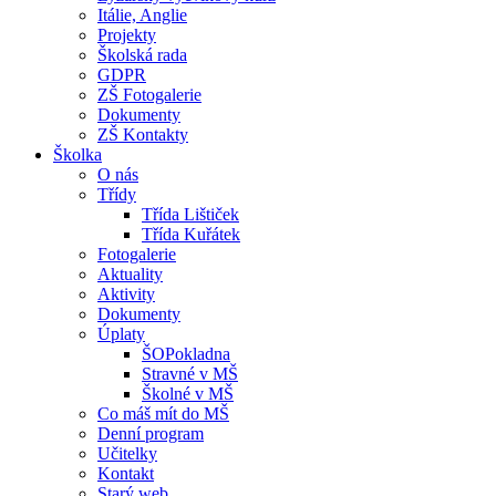
Itálie, Anglie
Projekty
Školská rada
GDPR
ZŠ Fotogalerie
Dokumenty
ZŠ Kontakty
Školka
O nás
Třídy
Třída Lištiček
Třída Kuřátek
Fotogalerie
Aktuality
Aktivity
Dokumenty
Úplaty
ŠOPokladna
Stravné v MŠ
Školné v MŠ
Co máš mít do MŠ
Denní program
Učitelky
Kontakt
Starý web