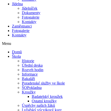
Jídelna
Jídelníček
Dokumenty
Fotogalerie
Kontakty
Zaměstnanci
Fotogalerie
Kontakty
Menu
Domů
Škola
Historie
Úřední deska
Rozvrh hodin
Informace
Bakaláři
Poradenské služby ve škole
ŠOPokladna
Kroužky
Badatelský kroužek
Ostatní kroužky
Úspěchy našich žáků
Lyžařský výcvikový kurz