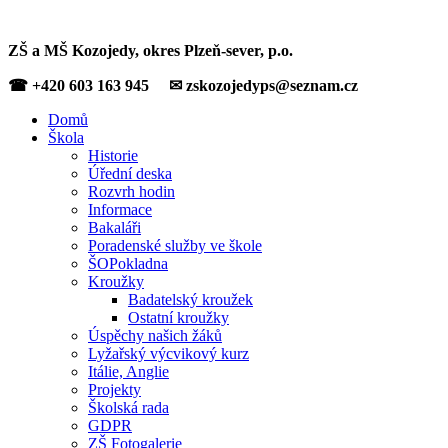
ZŠ a MŠ Kozojedy, okres Plzeň-sever, p.o.
☎ +420 603 163 945 ✉ zskozojedyps@seznam.cz
Domů
Škola
Historie
Úřední deska
Rozvrh hodin
Informace
Bakaláři
Poradenské služby ve škole
ŠOPokladna
Kroužky
Badatelský kroužek
Ostatní kroužky
Úspěchy našich žáků
Lyžařský výcvikový kurz
Itálie, Anglie
Projekty
Školská rada
GDPR
ZŠ Fotogalerie