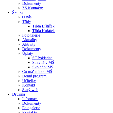
Dokumenty
ZŠ Kontakty
Školka
O nás
Třídy
Třída Lištiček
Třída Kuřátek
Fotogalerie
Aktuality
Aktivity
Dokumenty
Úplaty
ŠOPokladna
Stravné v MŠ
Školné v MŠ
Co máš mít do MŠ
Denní program
Učitelky
Kontakt
Starý web
Družina
Informace
Dokumenty
Fotogalerie
Kontakty