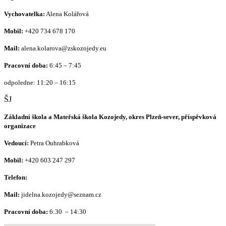
Vychovatelka:
Alena Kolářová
Mobil:
+420
734 678 170
Mail:
alena.kolarova@zskozojedy.eu
Pracovní doba:
6:45 – 7:45
odpoledne: 11:20 – 16:15
ŠJ
Základní škola a Mateřská škola Kozojedy, okres Plzeň-sever, příspěvková
organizace
Vedoucí:
Petra Ouhrabková
Mobil:
+420 603 247 297
Telefon:
Mail:
jidelna.kozojedy@seznam.cz
Pracovní doba:
6:30 – 14:30