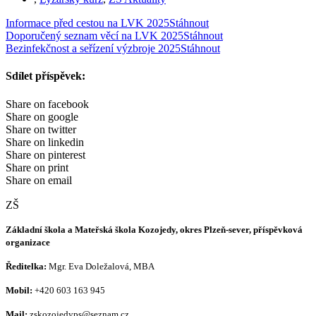
Informace před cestou na LVK 2025
Stáhnout
Doporučený seznam věcí na LVK 2025
Stáhnout
Bezinfekčnost a seřízení výzbroje 2025
Stáhnout
Sdílet příspěvek:
Share on facebook
Share on google
Share on twitter
Share on linkedin
Share on pinterest
Share on print
Share on email
ZŠ
Základní škola a Mateřská škola Kozojedy, okres Plzeň-sever, příspěvková
organizace
Ředitelka:
Mgr. Eva Doležalová, MBA
Mobil:
+420 603 163 945
Mail:
zskozojedyps@seznam.cz