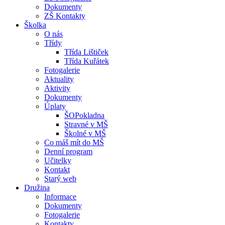
Dokumenty
ZŠ Kontakty
Školka
O nás
Třídy
Třída Lištiček
Třída Kuřátek
Fotogalerie
Aktuality
Aktivity
Dokumenty
Úplaty
ŠOPokladna
Stravné v MŠ
Školné v MŠ
Co máš mít do MŠ
Denní program
Učitelky
Kontakt
Starý web
Družina
Informace
Dokumenty
Fotogalerie
Kontakty