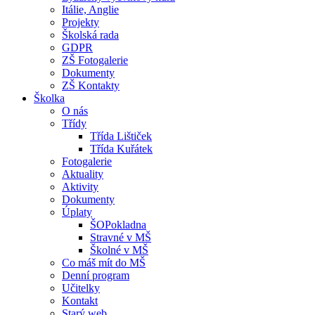
Itálie, Anglie
Projekty
Školská rada
GDPR
ZŠ Fotogalerie
Dokumenty
ZŠ Kontakty
Školka
O nás
Třídy
Třída Lištiček
Třída Kuřátek
Fotogalerie
Aktuality
Aktivity
Dokumenty
Úplaty
ŠOPokladna
Stravné v MŠ
Školné v MŠ
Co máš mít do MŠ
Denní program
Učitelky
Kontakt
Starý web