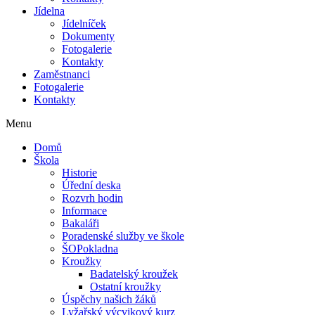
Jídelna
Jídelníček
Dokumenty
Fotogalerie
Kontakty
Zaměstnanci
Fotogalerie
Kontakty
Menu
Domů
Škola
Historie
Úřední deska
Rozvrh hodin
Informace
Bakaláři
Poradenské služby ve škole
ŠOPokladna
Kroužky
Badatelský kroužek
Ostatní kroužky
Úspěchy našich žáků
Lyžařský výcvikový kurz