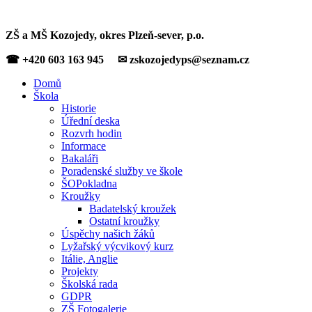
ZŠ a MŠ Kozojedy, okres Plzeň-sever, p.o.
☎ +420 603 163 945 ✉ zskozojedyps@seznam.cz
Domů
Škola
Historie
Úřední deska
Rozvrh hodin
Informace
Bakaláři
Poradenské služby ve škole
ŠOPokladna
Kroužky
Badatelský kroužek
Ostatní kroužky
Úspěchy našich žáků
Lyžařský výcvikový kurz
Itálie, Anglie
Projekty
Školská rada
GDPR
ZŠ Fotogalerie