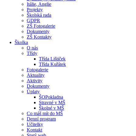
Itálie, Anglie
Projekty
Školská rada
GDPR
ZŠ Fotogalerie
Dokumenty
ZŠ Kontakty
Školka
O nás
Třídy
Třída Lištiček
Třída Kuřátek
Fotogalerie
Aktuality
Aktivity
Dokumenty
Úplaty
ŠOPokladna
Stravné v MŠ
Školné v MŠ
Co máš mít do MŠ
Denní program
Učitelky
Kontakt
Starý web