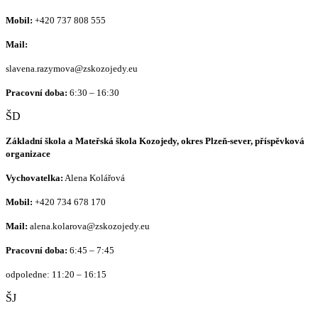
Mobil:
+420 737 808 555
Mail:
slavena.razymova@zskozojedy.eu
Pracovní doba:
6:30 – 16:30
ŠD
Základní škola a Mateřská škola Kozojedy, okres Plzeň-sever, příspěvková
organizace
Vychovatelka:
Alena Kolářová
Mobil:
+420
734 678 170
Mail:
alena.kolarova@zskozojedy.eu
Pracovní doba:
6:45 – 7:45
odpoledne: 11:20 – 16:15
ŠJ