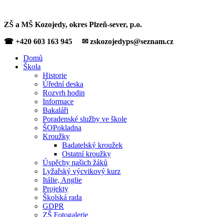
ZŠ a MŠ Kozojedy, okres Plzeň-sever, p.o.
☎ +420 603 163 945 ✉ zskozojedyps@seznam.cz
Domů
Škola
Historie
Úřední deska
Rozvrh hodin
Informace
Bakaláři
Poradenské služby ve škole
ŠOPokladna
Kroužky
Badatelský kroužek
Ostatní kroužky
Úspěchy našich žáků
Lyžařský výcvikový kurz
Itálie, Anglie
Projekty
Školská rada
GDPR
ZŠ Fotogalerie