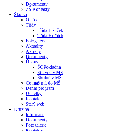
Dokumenty
ZŠ Kontakty
Školka
O nás
Třídy
Třída Lištiček
Třída Kuřátek
Fotogalerie
Aktuality
Aktivity
Dokumenty
Úplaty
ŠOPokladna
Stravné v MŠ
Školné v MŠ
Co máš mít do MŠ
Denní program
Učitelky
Kontakt
Starý web
Družina
Informace
Dokumenty
Fotogalerie
Kontakty