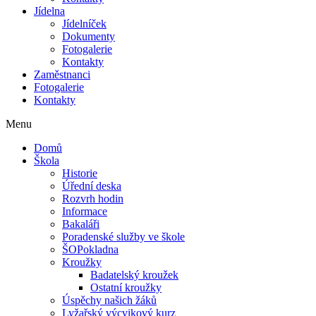
Jídelna
Jídelníček
Dokumenty
Fotogalerie
Kontakty
Zaměstnanci
Fotogalerie
Kontakty
Menu
Domů
Škola
Historie
Úřední deska
Rozvrh hodin
Informace
Bakaláři
Poradenské služby ve škole
ŠOPokladna
Kroužky
Badatelský kroužek
Ostatní kroužky
Úspěchy našich žáků
Lyžařský výcvikový kurz