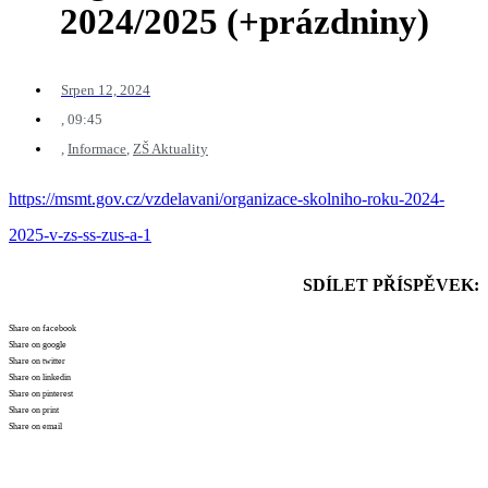
2024/2025 (+prázdniny)
Srpen 12, 2024
,
09:45
,
Informace
,
ZŠ Aktuality
https://msmt.gov.cz/vzdelavani/organizace-skolniho-roku-2024-
2025-v-zs-ss-zus-a-1
SDÍLET PŘÍSPĚVEK:
Share on facebook
Share on google
Share on twitter
Share on linkedin
Share on pinterest
Share on print
Share on email