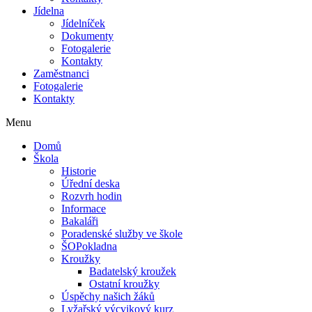
Jídelna
Jídelníček
Dokumenty
Fotogalerie
Kontakty
Zaměstnanci
Fotogalerie
Kontakty
Menu
Domů
Škola
Historie
Úřední deska
Rozvrh hodin
Informace
Bakaláři
Poradenské služby ve škole
ŠOPokladna
Kroužky
Badatelský kroužek
Ostatní kroužky
Úspěchy našich žáků
Lyžařský výcvikový kurz