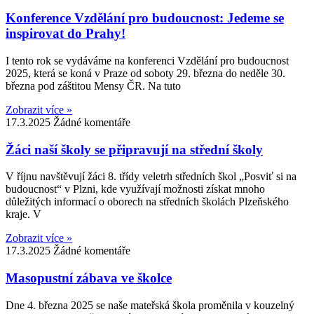
Konference Vzdělání pro budoucnost: Jedeme se
inspirovat do Prahy!
I tento rok se vydáváme na konferenci Vzdělání pro budoucnost
2025, která se koná v Praze od soboty 29. března do neděle 30.
března pod záštitou Mensy ČR. Na tuto
Zobrazit více »
17.3.2025
Žádné komentáře
Žáci naší školy se připravují na střední školy
V říjnu navštěvují žáci 8. třídy veletrh středních škol „Posviť si na
budoucnost“ v Plzni, kde využívají možnosti získat mnoho
důležitých informací o oborech na středních školách Plzeňského
kraje. V
Zobrazit více »
17.3.2025
Žádné komentáře
Masopustní zábava ve školce
Dne 4. března 2025 se naše mateřská škola proměnila v kouzelný