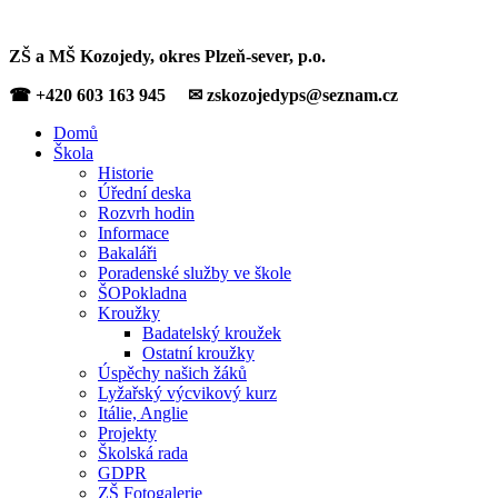
ZŠ a MŠ Kozojedy, okres Plzeň-sever, p.o.
☎ +420 603 163 945 ✉ zskozojedyps@seznam.cz
Domů
Škola
Historie
Úřední deska
Rozvrh hodin
Informace
Bakaláři
Poradenské služby ve škole
ŠOPokladna
Kroužky
Badatelský kroužek
Ostatní kroužky
Úspěchy našich žáků
Lyžařský výcvikový kurz
Itálie, Anglie
Projekty
Školská rada
GDPR
ZŠ Fotogalerie