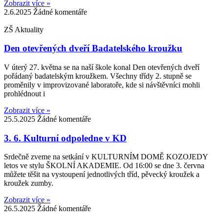
Zobrazit více »
2.6.2025
Žádné komentáře
ZŠ Aktuality
Den otevřených dveří Badatelského kroužku
V úterý 27. května se na naší škole konal Den otevřených dveří
pořádaný badatelským kroužkem. Všechny třídy 2. stupně se
proměnily v improvizované laboratoře, kde si návštěvníci mohli
prohlédnout i
Zobrazit více »
25.5.2025
Žádné komentáře
3. 6. Kulturní odpoledne v KD
Srdečně zveme na setkání v KULTURNÍM DOMĚ KOZOJEDY
letos ve stylu ŠKOLNÍ AKADEMIE. Od 16:00 se dne 3. června
můžete těšit na vystoupení jednotlivých tříd, pěvecký kroužek a
kroužek zumby.
Zobrazit více »
26.5.2025
Žádné komentáře