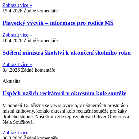
Zobrazit více »
15.4.2026
Žádné komentáře
Plavecký výcvik – informace pro rodiče MŠ
Zobrazit více »
10.4.2026
Žádné komentáře
Sdělení ministra školství k ukončení školního roku
Zobrazit více »
8.4.2026
Žádné komentáře
Aktualita
Úspěch našich recitátorů v okresním kole soutěže
V pondělí 16. března se v Kralovicích, v nádherných prostorách
místní knihovny, konalo okresní kolo recitační soutěže pro žáky
druhého stupně. Naši školu zde reprezentovali Oliver Oliverius a
Nela Součková.
Zobrazit více »
30.3.2026
Žádné komentáře