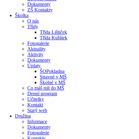
Dokumenty
ZŠ Kontakty
Školka
O nás
Třídy
Třída Lištiček
Třída Kuřátek
Fotogalerie
Aktuality
Aktivity
Dokumenty
Úplaty
ŠOPokladna
Stravné v MŠ
Školné v MŠ
Co máš mít do MŠ
Denní program
Učitelky
Kontakt
Starý web
Družina
Informace
Dokumenty
Fotogalerie
Kontakty