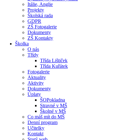
Itálie, Anglie
Projekty
Školská rada
GDPR
ZŠ Fotogalerie
Dokumenty
ZŠ Kontakty
Školka
O nás
Třídy
Třída Lištiček
Třída Kuřátek
Fotogalerie
Aktuality
Aktivity
Dokumenty
Úplaty
ŠOPokladna
Stravné v MŠ
Školné v MŠ
Co máš mít do MŠ
Denní program
Učitelky
Kontakt
Starý web