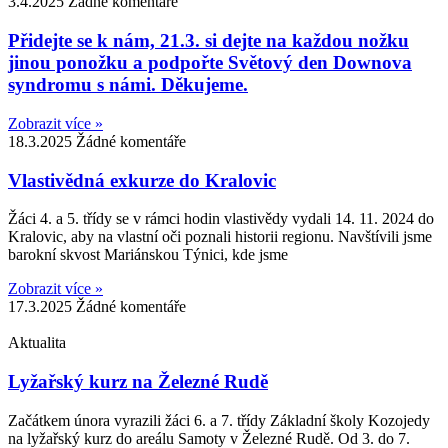
3.4.2025
Žádné komentáře
Přidejte se k nám, 21.3. si dejte na každou nožku
jinou ponožku a podpořte Světový den Downova
syndromu s námi. Děkujeme.
Zobrazit více »
18.3.2025
Žádné komentáře
Vlastivědná exkurze do Kralovic
Žáci 4. a 5. třídy se v rámci hodin vlastivědy vydali 14. 11. 2024 do
Kralovic, aby na vlastní oči poznali historii regionu. Navštívili jsme
barokní skvost Mariánskou Týnici, kde jsme
Zobrazit více »
17.3.2025
Žádné komentáře
Aktualita
Lyžařský kurz na Železné Rudě
Začátkem února vyrazili žáci 6. a 7. třídy Základní školy Kozojedy
na lyžařský kurz do areálu Samoty v Železné Rudě. Od 3. do 7.