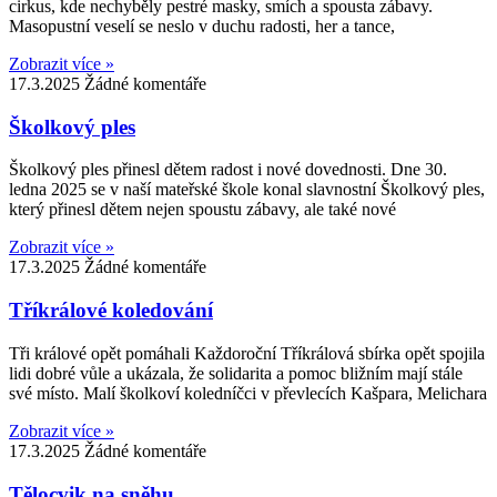
cirkus, kde nechyběly pestré masky, smích a spousta zábavy.
Masopustní veselí se neslo v duchu radosti, her a tance,
Zobrazit více »
17.3.2025
Žádné komentáře
Školkový ples
Školkový ples přinesl dětem radost i nové dovednosti. Dne 30.
ledna 2025 se v naší mateřské škole konal slavnostní Školkový ples,
který přinesl dětem nejen spoustu zábavy, ale také nové
Zobrazit více »
17.3.2025
Žádné komentáře
Tříkrálové koledování
Tři králové opět pomáhali Každoroční Tříkrálová sbírka opět spojila
lidi dobré vůle a ukázala, že solidarita a pomoc bližním mají stále
své místo. Malí školkoví koledníčci v převlecích Kašpara, Melichara
Zobrazit více »
17.3.2025
Žádné komentáře
Tělocvik na sněhu