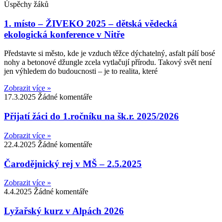
Úspěchy žáků
1. místo – ŽIVEKO 2025 – dětská vědecká
ekologická konference v Nitře
Představte si město, kde je vzduch těžce dýchatelný, asfalt pálí bosé
nohy a betonové džungle zcela vytlačují přírodu. Takový svět není
jen výhledem do budoucnosti – je to realita, které
Zobrazit více »
17.3.2025
Žádné komentáře
Přijatí žáci do 1.ročníku na šk.r. 2025/2026
Zobrazit více »
22.4.2025
Žádné komentáře
Čarodějnický rej v MŠ – 2.5.2025
Zobrazit více »
4.4.2025
Žádné komentáře
Lyžařský kurz v Alpách 2026