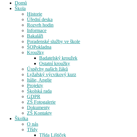
Domů
Škola
Historie
Úřední deska
Rozvrh hodin
Informace
Bakaláři
Poradenské služby ve škole
ŠOPokladna
Kroužky
Badatelský kroužek
Ostatní kroužky
Úspěchy našich žáků
Lyžařský výcvikový kurz
Itálie, Anglie
Projekty
Školská rada
GDPR
ZŠ Fotogalerie
Dokumenty
ZŠ Kontakty
Školka
O nás
Třídy
Třída Lištiček