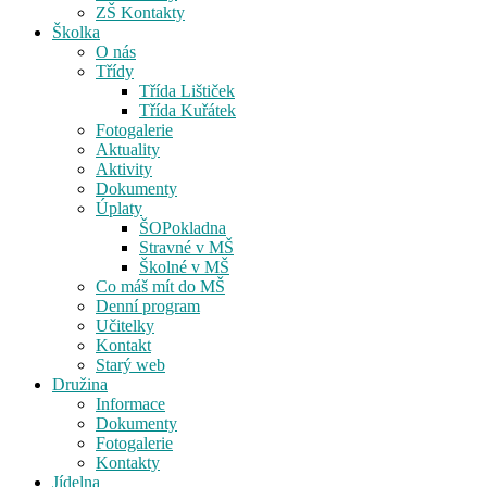
ZŠ Kontakty
Školka
O nás
Třídy
Třída Lištiček
Třída Kuřátek
Fotogalerie
Aktuality
Aktivity
Dokumenty
Úplaty
ŠOPokladna
Stravné v MŠ
Školné v MŠ
Co máš mít do MŠ
Denní program
Učitelky
Kontakt
Starý web
Družina
Informace
Dokumenty
Fotogalerie
Kontakty
Jídelna