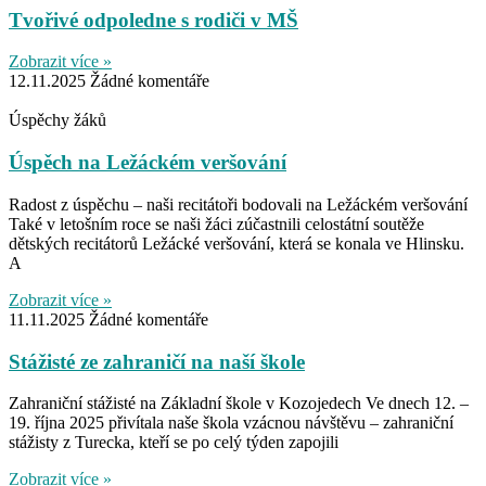
Tvořivé odpoledne s rodiči v MŠ
Zobrazit více »
12.11.2025
Žádné komentáře
Úspěchy žáků
Úspěch na Ležáckém veršování
Radost z úspěchu – naši recitátoři bodovali na Ležáckém veršování
Také v letošním roce se naši žáci zúčastnili celostátní soutěže
dětských recitátorů Ležácké veršování, která se konala ve Hlinsku.
A
Zobrazit více »
11.11.2025
Žádné komentáře
Stážisté ze zahraničí na naší škole
Zahraniční stážisté na Základní škole v Kozojedech Ve dnech 12. –
19. října 2025 přivítala naše škola vzácnou návštěvu – zahraniční
stážisty z Turecka, kteří se po celý týden zapojili
Zobrazit více »