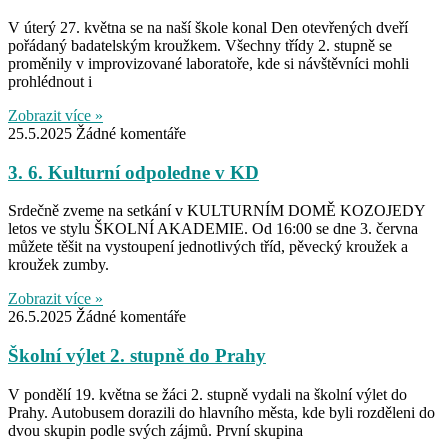
V úterý 27. května se na naší škole konal Den otevřených dveří
pořádaný badatelským kroužkem. Všechny třídy 2. stupně se
proměnily v improvizované laboratoře, kde si návštěvníci mohli
prohlédnout i
Zobrazit více »
25.5.2025
Žádné komentáře
3. 6. Kulturní odpoledne v KD
Srdečně zveme na setkání v KULTURNÍM DOMĚ KOZOJEDY
letos ve stylu ŠKOLNÍ AKADEMIE. Od 16:00 se dne 3. června
můžete těšit na vystoupení jednotlivých tříd, pěvecký kroužek a
kroužek zumby.
Zobrazit více »
26.5.2025
Žádné komentáře
Školní výlet 2. stupně do Prahy
V pondělí 19. května se žáci 2. stupně vydali na školní výlet do
Prahy. Autobusem dorazili do hlavního města, kde byli rozděleni do
dvou skupin podle svých zájmů. První skupina