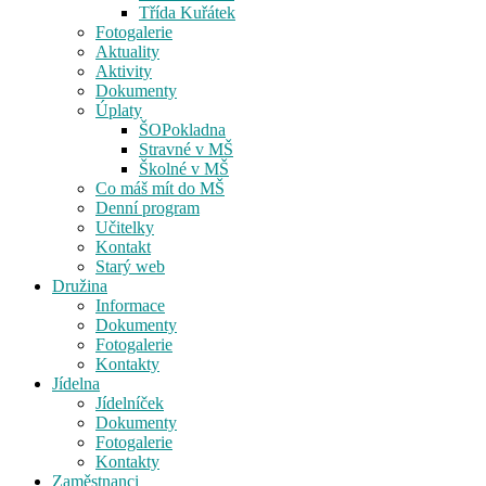
Třída Kuřátek
Fotogalerie
Aktuality
Aktivity
Dokumenty
Úplaty
ŠOPokladna
Stravné v MŠ
Školné v MŠ
Co máš mít do MŠ
Denní program
Učitelky
Kontakt
Starý web
Družina
Informace
Dokumenty
Fotogalerie
Kontakty
Jídelna
Jídelníček
Dokumenty
Fotogalerie
Kontakty
Zaměstnanci