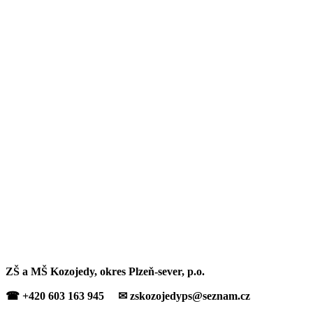
ZŠ a MŠ Kozojedy, okres Plzeň-sever, p.o.
☎ +420 603 163 945 ✉ zskozojedyps@seznam.cz