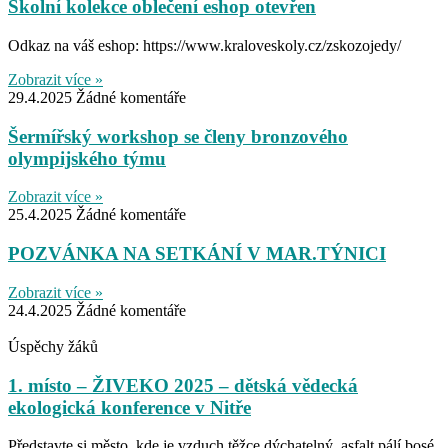
Školní kolekce oblečení eshop otevřen
Odkaz na váš eshop: https://www.kraloveskoly.cz/zskozojedy/
Zobrazit více »
29.4.2025
Žádné komentáře
Šermířský workshop se členy bronzového
olympijského týmu
Zobrazit více »
25.4.2025
Žádné komentáře
POZVÁNKA NA SETKÁNÍ V MAR.TÝNICI
Zobrazit více »
24.4.2025
Žádné komentáře
Úspěchy žáků
1. místo – ŽIVEKO 2025 – dětská vědecká
ekologická konference v Nitře
Představte si město, kde je vzduch těžce dýchatelný, asfalt pálí bosé