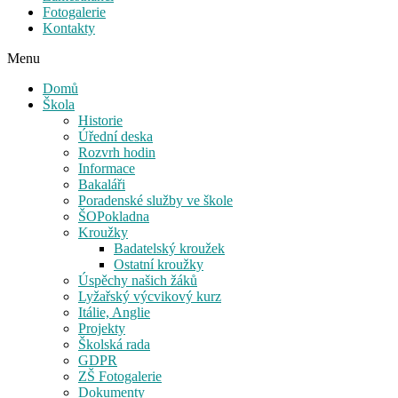
Fotogalerie
Kontakty
Menu
Domů
Škola
Historie
Úřední deska
Rozvrh hodin
Informace
Bakaláři
Poradenské služby ve škole
ŠOPokladna
Kroužky
Badatelský kroužek
Ostatní kroužky
Úspěchy našich žáků
Lyžařský výcvikový kurz
Itálie, Anglie
Projekty
Školská rada
GDPR
ZŠ Fotogalerie
Dokumenty