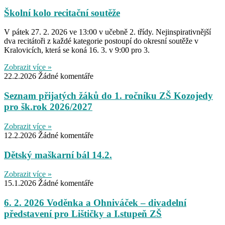
Školní kolo recitační soutěže
V pátek 27. 2. 2026 ve 13:00 v učebně 2. třídy. Nejinspirativnější
dva recitátoři z každé kategorie postoupí do okresní soutěže v
Kralovicích, která se koná 16. 3. v 9:00 pro 3.
Zobrazit více »
22.2.2026
Žádné komentáře
Seznam přijatých žáků do 1. ročníku ZŠ Kozojedy
pro šk.rok 2026/2027
Zobrazit více »
12.2.2026
Žádné komentáře
Dětský maškarní bál 14.2.
Zobrazit více »
15.1.2026
Žádné komentáře
6. 2. 2026 Voděnka a Ohniváček – divadelní
představení pro Lištičky a I.stupeň ZŠ