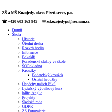
ZŠ a MŠ Kozojedy, okres Plzeň-sever, p.o.
☎ +420 603 163 945 ✉ zskozojedyps@seznam.cz
Domů
Škola
Historie
Úřední deska
Rozvrh hodin
Informace
Bakaláři
Poradenské služby ve škole
ŠOPokladna
Kroužky
Badatelský kroužek
Ostatní kroužky
Úspěchy našich žáků
Lyžařský výcvikový kurz
Itálie, Anglie
Projekty
Školská rada
GDPR
ZŠ Fotogalerie