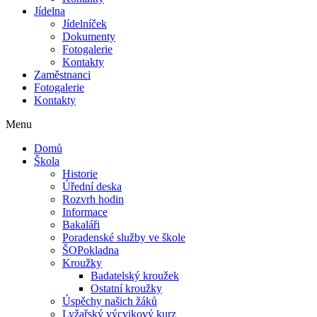
Jídelna
Jídelníček
Dokumenty
Fotogalerie
Kontakty
Zaměstnanci
Fotogalerie
Kontakty
Menu
Domů
Škola
Historie
Úřední deska
Rozvrh hodin
Informace
Bakaláři
Poradenské služby ve škole
ŠOPokladna
Kroužky
Badatelský kroužek
Ostatní kroužky
Úspěchy našich žáků
Lyžařský výcvikový kurz