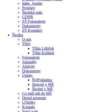
Itálie, Anglie
Projekty
Školská rada
GDPR
ZŠ Fotogalerie
Dokumenty
ZŠ Kontakty
Školka
O nás
Třídy
Třída Lištiček
Třída Kuřátek
Fotogalerie
Aktuality
Aktivity
Dokumenty
Úplaty
ŠOPokladna
Stravné v MŠ
Školné v MŠ
Co máš mít do MŠ
Denní program
Učitelky
Kontakt
Starý web