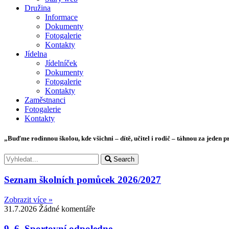
Družina
Informace
Dokumenty
Fotogalerie
Kontakty
Jídelna
Jídelníček
Dokumenty
Fotogalerie
Kontakty
Zaměstnanci
Fotogalerie
Kontakty
„Buďme rodinnou školou, kde všichni – dítě, učitel i rodič – táhnou za jeden p
Search
Seznam školních pomůcek 2026/2027
Zobrazit více »
31.7.2026
Žádné komentáře
9. 6. Sportovní odpoledne