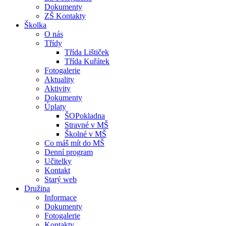
Dokumenty
ZŠ Kontakty
Školka
O nás
Třídy
Třída Lištiček
Třída Kuřátek
Fotogalerie
Aktuality
Aktivity
Dokumenty
Úplaty
ŠOPokladna
Stravné v MŠ
Školné v MŠ
Co máš mít do MŠ
Denní program
Učitelky
Kontakt
Starý web
Družina
Informace
Dokumenty
Fotogalerie
Kontakty