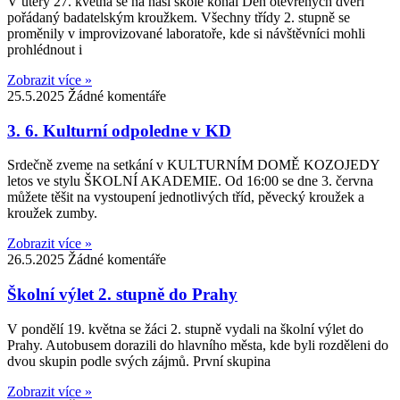
V úterý 27. května se na naší škole konal Den otevřených dveří
pořádaný badatelským kroužkem. Všechny třídy 2. stupně se
proměnily v improvizované laboratoře, kde si návštěvníci mohli
prohlédnout i
Zobrazit více »
25.5.2025
Žádné komentáře
3. 6. Kulturní odpoledne v KD
Srdečně zveme na setkání v KULTURNÍM DOMĚ KOZOJEDY
letos ve stylu ŠKOLNÍ AKADEMIE. Od 16:00 se dne 3. června
můžete těšit na vystoupení jednotlivých tříd, pěvecký kroužek a
kroužek zumby.
Zobrazit více »
26.5.2025
Žádné komentáře
Školní výlet 2. stupně do Prahy
V pondělí 19. května se žáci 2. stupně vydali na školní výlet do
Prahy. Autobusem dorazili do hlavního města, kde byli rozděleni do
dvou skupin podle svých zájmů. První skupina
Zobrazit více »