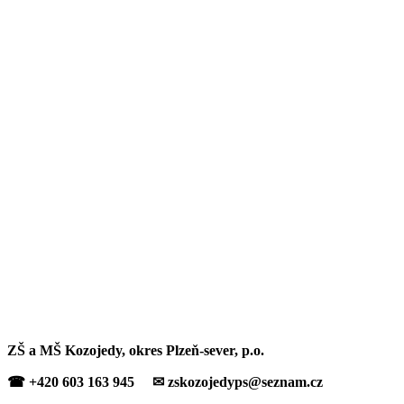
ZŠ a MŠ Kozojedy, okres Plzeň-sever, p.o.
☎ +420 603 163 945 ✉ zskozojedyps@seznam.cz