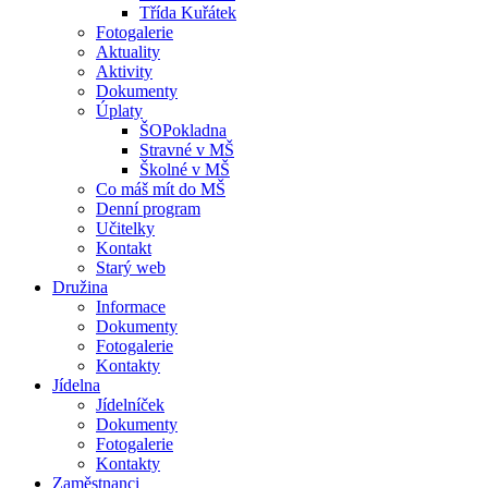
Třída Kuřátek
Fotogalerie
Aktuality
Aktivity
Dokumenty
Úplaty
ŠOPokladna
Stravné v MŠ
Školné v MŠ
Co máš mít do MŠ
Denní program
Učitelky
Kontakt
Starý web
Družina
Informace
Dokumenty
Fotogalerie
Kontakty
Jídelna
Jídelníček
Dokumenty
Fotogalerie
Kontakty
Zaměstnanci