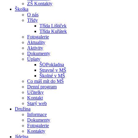
ZŠ Kontakty
Školka
O nás
Třídy
Třída Lištiček
Třída Kuřátek
Fotogalerie
Aktuality
Aktivity
Dokumenty
Úplaty
ŠOPokladna
Stravné v MŠ
Školné v MŠ
Co máš mít do MŠ
Denní program
Učitelky
Kontakt
Starý web
Družina
Informace
Dokumenty
Fotogalerie
Kontakty
Jídelna