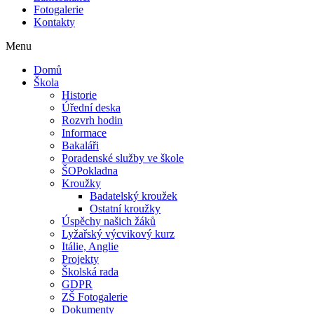
Fotogalerie
Kontakty
Menu
Domů
Škola
Historie
Úřední deska
Rozvrh hodin
Informace
Bakaláři
Poradenské služby ve škole
ŠOPokladna
Kroužky
Badatelský kroužek
Ostatní kroužky
Úspěchy našich žáků
Lyžařský výcvikový kurz
Itálie, Anglie
Projekty
Školská rada
GDPR
ZŠ Fotogalerie
Dokumenty