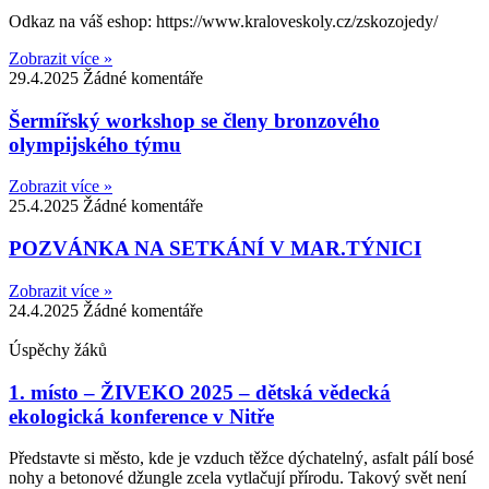
Odkaz na váš eshop: https://www.kraloveskoly.cz/zskozojedy/
Zobrazit více »
29.4.2025
Žádné komentáře
Šermířský workshop se členy bronzového
olympijského týmu
Zobrazit více »
25.4.2025
Žádné komentáře
POZVÁNKA NA SETKÁNÍ V MAR.TÝNICI
Zobrazit více »
24.4.2025
Žádné komentáře
Úspěchy žáků
1. místo – ŽIVEKO 2025 – dětská vědecká
ekologická konference v Nitře
Představte si město, kde je vzduch těžce dýchatelný, asfalt pálí bosé
nohy a betonové džungle zcela vytlačují přírodu. Takový svět není