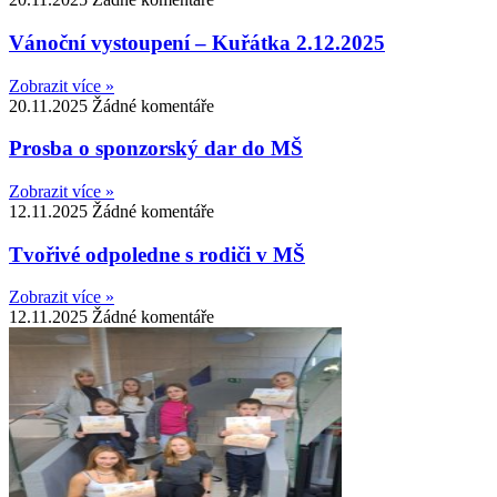
Vánoční vystoupení – Kuřátka 2.12.2025
Zobrazit více »
20.11.2025
Žádné komentáře
Prosba o sponzorský dar do MŠ
Zobrazit více »
12.11.2025
Žádné komentáře
Tvořivé odpoledne s rodiči v MŠ
Zobrazit více »
12.11.2025
Žádné komentáře