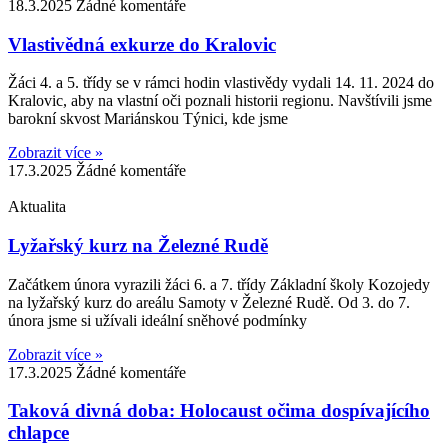
18.3.2025
Žádné komentáře
Vlastivědná exkurze do Kralovic
Žáci 4. a 5. třídy se v rámci hodin vlastivědy vydali 14. 11. 2024 do
Kralovic, aby na vlastní oči poznali historii regionu. Navštívili jsme
barokní skvost Mariánskou Týnici, kde jsme
Zobrazit více »
17.3.2025
Žádné komentáře
Aktualita
Lyžařský kurz na Železné Rudě
Začátkem února vyrazili žáci 6. a 7. třídy Základní školy Kozojedy
na lyžařský kurz do areálu Samoty v Železné Rudě. Od 3. do 7.
února jsme si užívali ideální sněhové podmínky
Zobrazit více »
17.3.2025
Žádné komentáře
Taková divná doba: Holocaust očima dospívajícího
chlapce