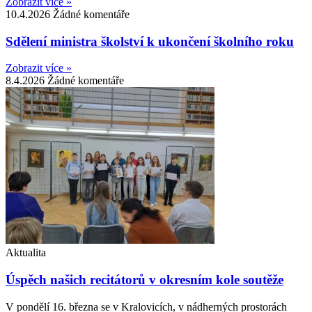
Zobrazit více »
10.4.2026
Žádné komentáře
Sdělení ministra školství k ukončení školního roku
Zobrazit více »
8.4.2026
Žádné komentáře
Aktualita
Úspěch našich recitátorů v okresním kole soutěže
V pondělí 16. března se v Kralovicích, v nádherných prostorách