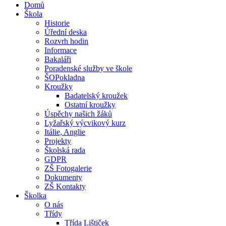
Domů
Škola
Historie
Úřední deska
Rozvrh hodin
Informace
Bakaláři
Poradenské služby ve škole
ŠOPokladna
Kroužky
Badatelský kroužek
Ostatní kroužky
Úspěchy našich žáků
Lyžařský výcvikový kurz
Itálie, Anglie
Projekty
Školská rada
GDPR
ZŠ Fotogalerie
Dokumenty
ZŠ Kontakty
Školka
O nás
Třídy
Třída Lištiček