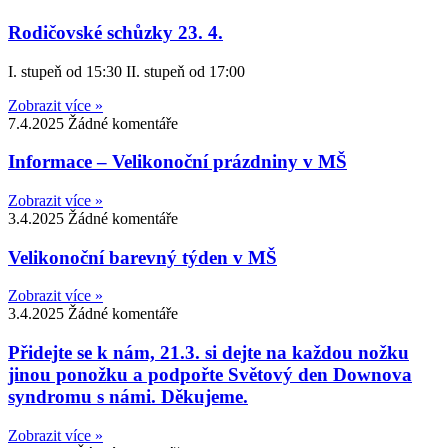
Rodičovské schůzky 23. 4.
I. stupeň od 15:30 II. stupeň od 17:00
Zobrazit více »
7.4.2025
Žádné komentáře
Informace – Velikonoční prázdniny v MŠ
Zobrazit více »
3.4.2025
Žádné komentáře
Velikonoční barevný týden v MŠ
Zobrazit více »
3.4.2025
Žádné komentáře
Přidejte se k nám, 21.3. si dejte na každou nožku
jinou ponožku a podpořte Světový den Downova
syndromu s námi. Děkujeme.
Zobrazit více »